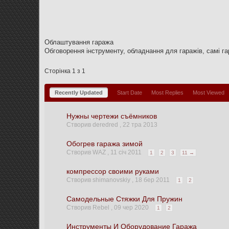
Облаштування гаража
Обговорення інструменту, обладнання для гаражів, самі гар
Сторінка 1 з 1
Recently Updated
Start Date
Most Replies
Most Viewed
Нужны чертежи съёмников
Створив deredred ,
22 тра 2013
Обогрев гаража зимой
Створив WAZ ,
11 січ 2011
1
2
3
11 →
компрессор своими руками
Створив shimanovskiy ,
18 бер 2011
1
2
Самодельные Стяжки Для Пружин
Створив Rebel ,
09 чер 2020
1
2
Инструменты И Оборудование Гаража