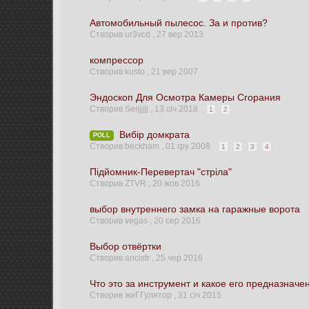
Автомобильный пылесос. За и против?
Створив ur3vcd ,
27 вер 2013
компрессор
Створив kusto ,
21 вер 2007
Эндоскоп Для Осмотра Камеры Сгорания
Створив Serjjjjj ,
13 січ 2018
1
2
Вибір домкрата
POLL
Створив beckham ,
01 гру 2008
1
2
3
4
Підйомник-Перевертач "стріла"
Створив ZTVR ,
20 жов 2016
выбор внутреннего замка на гаражные ворота
Створив vegas ,
20 сер 2016
Выбор отвёртки
Створив ancistr ,
25 чер 2016
Что это за инструмент и какое его предназначе
Створив жиГГулятор ,
31 січ 2015