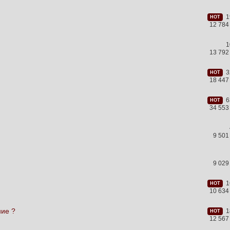
19
HOT
12 784
1
13 792
32
HOT
18 447
63
HOT
34 553
9 501
9 029
16
HOT
10 634
ние ?
18
HOT
12 567