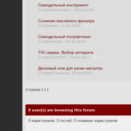
Самодельный инструмент
Створив Интервент ,
09 бер 2015
Съемник масляного фильтра
Створив Iari ,
12 лис 2007
1
2
Самодельный полуавтомат
Створив monia ,
15 тра 2014
TIG сварка. Выбор аппарата.
Створив DRiV3R ,
13 жов 2013
1
2
Дисковый нож для резки металла.
Створив Папинька ,
22 жов 2012
Сторінка 1 з 1
0 user(s) are browsing this forum
0 користувачів, 0 гостей, 0 схованих користувачів