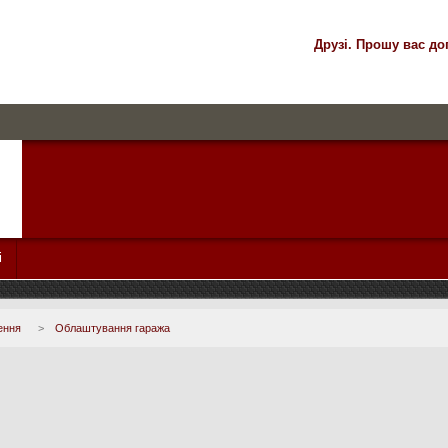
Друзі. Прошу вас до
і
ення
>
Облаштування гаража