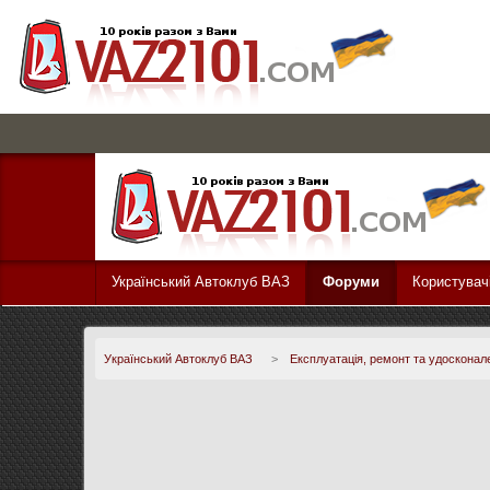
Український Автоклуб ВАЗ
Форуми
Користувач
Український Автоклуб ВАЗ
>
Експлуатація, ремонт та удосконал