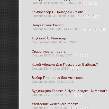
Створив optimus prime ,
10 гру 2019
1
2
3
Компрессор С Приводом От Двс
Створив andre34 ,
18 лис 2018
1
2
3
5 →
Полуавтомат.Выбор.
Створив Den4iK_lada ,
14 лис 2010
1
2
3
12 →
Трубогиб Їх Різновиди
Створив БАККАРА ,
04 лют 2019
Сварочные аппараты
Створив DLX1R ,
03 гру 2007
1
2
3
Какой Абразив Для Пескоструя Выбрать?
Створив Djely ,
15 кві 2018
1
2
Выбор Пистолета Для Антикора
Створив Stiralkin ,
28 бер 2018
Будівництво Гаража З Нуля, Кладка Чи Метал?
Створив ZTVR ,
03 бер 2018
1
2
Утепление железного гаража
Створив Iari ,
17 вер 2015
1
2
3
4