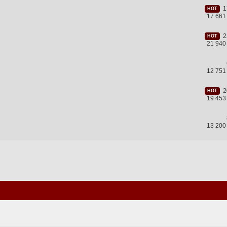
17
HOT
17 661
22
HOT
21 940
12 751
20
HOT
19 453
13 200