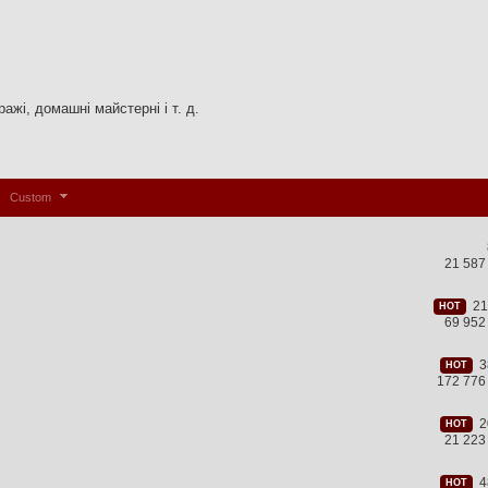
ажі, домашні майстерні і т. д.
Custom
21 587
211
HOT
69 952
38
HOT
172 776
20
HOT
21 223
48
HOT