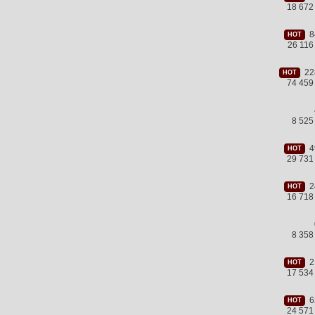
18 672
84
HOT
26 11
228
HOT
74 459
8 525
49
HOT
29 731
24
HOT
16 718
8 358
21
HOT
17 534
62
HOT
24 571