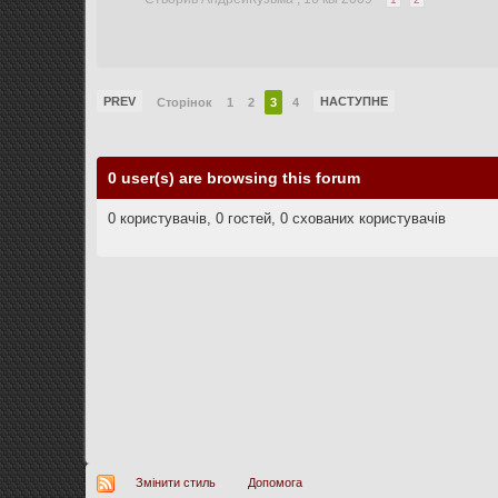
PREV
НАСТУПНЕ
Сторінок
1
2
3
4
0 user(s) are browsing this forum
0 користувачів, 0 гостей, 0 схованих користувачів
Змінити стиль
Допомога