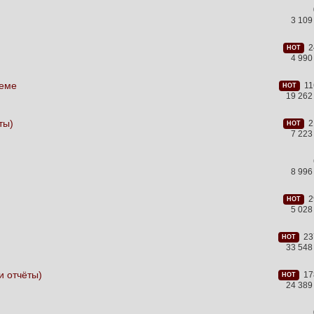
3 109
24
HOT
4 990
теме
116
HOT
19 262
ты)
21
HOT
7 223
8 996
29
HOT
5 028
237
HOT
33 548
и отчёты)
178
HOT
24 389