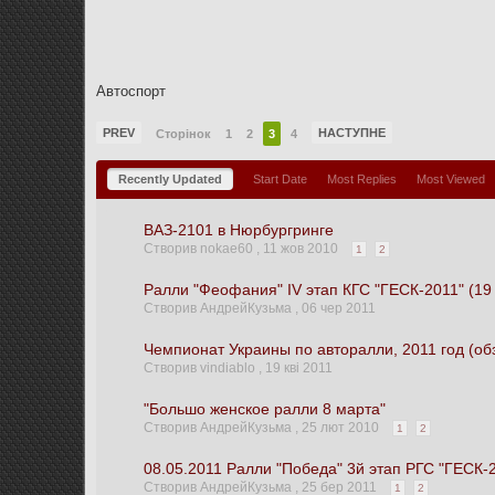
Автоспорт
PREV
НАСТУПНЕ
Сторінок
1
2
3
4
Recently Updated
Start Date
Most Replies
Most Viewed
ВАЗ-2101 в Нюрбургринге
Створив nokae60 ,
11 жов 2010
1
2
Ралли "Феофания" ІV этап КГС "ГЕСК-2011" (19 
Створив АндрейКузьма ,
06 чер 2011
Чемпионат Украины по авторалли, 2011 год (об
Створив vindiablo ,
19 кві 2011
"Большо женское ралли 8 марта"
Створив АндрейКузьма ,
25 лют 2010
1
2
08.05.2011 Ралли "Победа" 3й этап РГС "ГЕСК-
Створив АндрейКузьма ,
25 бер 2011
1
2