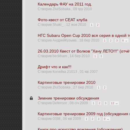
Календарь ФАУ на 2011 год.
Створив ZluiSobaka ,
09 гру 2010
Фото-квест от СЕАТ клуба
Створив Shaki_ ,
12 жов 2010
1
2
НГС Subaru Open Cup 2010 вся серия в одной 
Створив АндрейКузьма ,
18 бер 2010
1
2
3
6 →
26.03.2010 Квест от Волков "Хачу ЛЕТО!!!" (отчё
Створив beckham ,
14 бер 2010
1
2
Дрифт что и как!!!
Створив Копейка 21013 ,
01 кві 2007
Картинговые тренировки 2010
Створив ZluiSobaka ,
27 бер 2010
1
2
Зимние тренировки обсуждения
Створив Defensor ,
08 січ 2009
1
2
3
12 →
Картинговые тренировки 2009 год (обсуждения 
Створив GSM ,
06 кві 2009
1
2
3
9 →
Книги про искусство вождения (обсуждения)