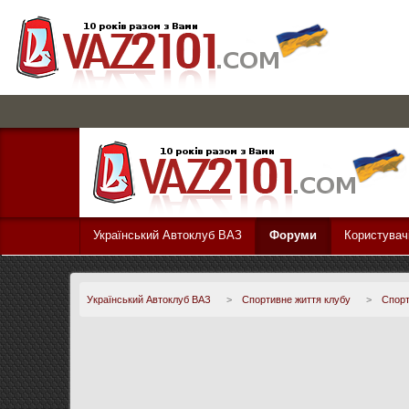
Український Автоклуб ВАЗ
Форуми
Користувач
Український Автоклуб ВАЗ
>
Спортивне життя клубу
>
Спорт