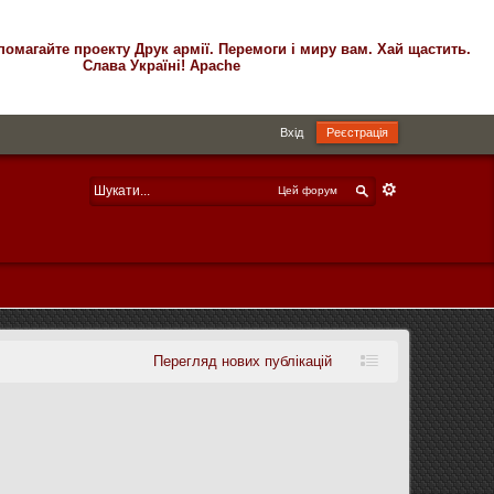
помагайте проекту Друк армії. Перемоги і миру вам. Хай щастить.
Слава Україні! Apache
Вхід
Реєстрація
Цей форум
Перегляд нових публікацій