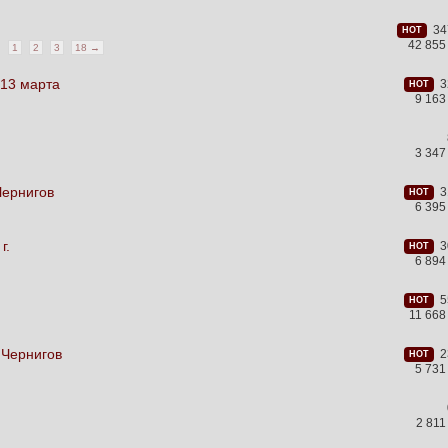
347
HOT
42 855
1
2
3
18 →
 13 марта
32
HOT
9 163
3 347
Чернигов
31
HOT
6 395
г.
30
HOT
6 894
55
HOT
11 66
 Чернигов
23
HOT
5 731
2 81