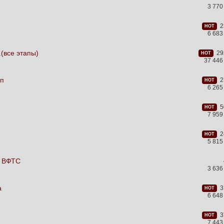
3 770
23
HOT
6 683
(все этапы)
292
HOT
37 446
ап
23
HOT
6 265
50
HOT
7 959
24
HOT
5 815
о ВФТС
3 636
а
31
HOT
6 648
37
HOT
7 443