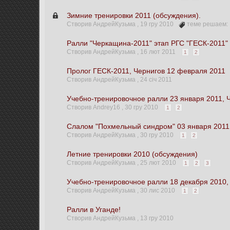
Зимние тренировки 2011 (обсуждения).
Створив АндрейКузьма ,
19 гру 2010
теме решаем:
Ралли "Черкащина-2011" этап РГС "ГЕСК-2011"
Створив АндрейКузьма ,
16 лют 2011
1
2
Пролог ГЕСК-2011, Чернигов 12 февраля 2011
Створив АндрейКузьма ,
24 січ 2011
Учебно-тренировочное ралли 23 января 2011, 
Створив Andrey16 ,
30 гру 2010
1
2
Слалом "Похмельный синдром" 03 января 2011 
Створив АндрейКузьма ,
30 гру 2010
1
2
Летние тренировки 2010 (обсуждения)
Створив АндрейКузьма ,
25 лют 2010
1
2
3
Учебно-тренировочное ралли 18 декабря 2010,
Створив АндрейКузьма ,
30 лис 2010
1
2
Ралли в Уганде!
Створив АндрейКузьма ,
13 гру 2010