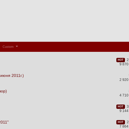
Custom
22
HOT
9 870
июня 2011г.)
2 920
зор)
4 710
33
HOT
9 144
2011"
28
HOT
7 864