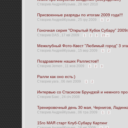
Створив АндрейКузьма ,
28 лют 2010
Присвоенные разряды по итогам 2009 года!!!
Створив АндрейКузьма ,
25 гру 2009
1
2
Гоночная серия "Открытый Кубок Субару" 2009г.
Створив DAS ,
17 кві 2009
1
2
3
15 →
Межклубный Фото-Квест "Любимый город" 3 эт
Створив АндрейКузьма ,
15 вер 2009
1
2
Поздравляем наших Раллистов!!
Створив Jemen ,
11 жов 2009
1
2
3
Ралли как оно есть:)
Створив yara ,
06 лип 2009
1
2
Интервью со Стасисом Брундзой и немного пр
Створив Бакс ,
24 січ 2008
Тренировочный день 30 мая, Чернигов, Ладинк
Створив АндрейКузьма ,
06 тра 2009
1
2
15го МАЯ старт Клуб-Субару Картинг
Створив АндрейКузьма ,
16 кві 2009
1
2