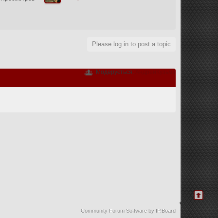
Please log in to post a topic
Модерується:
АндрейКузьма
Community Forum Software by IP.Board