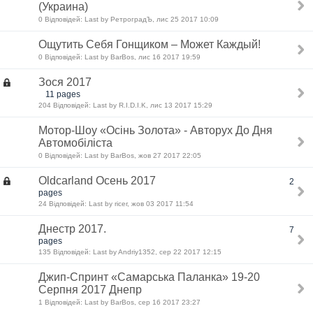
(Украина)
0 Відповідей: Last by РетроградЪ, лис 25 2017 10:09
Ощутить Себя Гонщиком – Может Каждый!
0 Відповідей: Last by BarBos, лис 16 2017 19:59
Зося 2017
11 pages
204 Відповідей: Last by R.I.D.I.K, лис 13 2017 15:29
Мотор-Шоу «Осінь Золота» - Авторух До Дня
Автомобіліста
0 Відповідей: Last by BarBos, жов 27 2017 22:05
Oldcarland Осень 2017
2
pages
24 Відповідей: Last by ricer, жов 03 2017 11:54
Днестр 2017.
7
pages
135 Відповідей: Last by Andriy1352, сер 22 2017 12:15
Джип-Спринт «Самарська Паланка» 19-20
Серпня 2017 Днепр
1 Відповідей: Last by BarBos, сер 16 2017 23:27