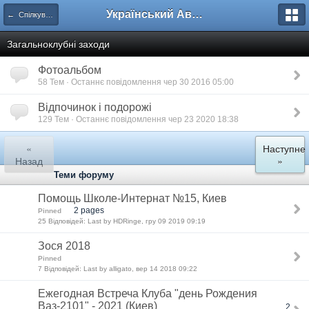
Український Автоклуб ВАЗ
← Спілкування
Загальноклубні заходи
Фотоальбом
58 Тем · Останнє повідомлення чер 30 2016 05:00
Відпочинок і подорожі
129 Тем · Останнє повідомлення чер 23 2020 18:38
«
Наступне
Назад
»
Теми форуму
Помощь Школе-Интернат №15, Киев
2 pages
Pinned
25 Відповідей: Last by HDRinge, гру 09 2019 09:19
Зося 2018
Pinned
7 Відповідей: Last by alligato, вер 14 2018 09:22
Ежегодная Встреча Клуба "день Рождения
Ваз-2101" - 2021 (Киев)
2