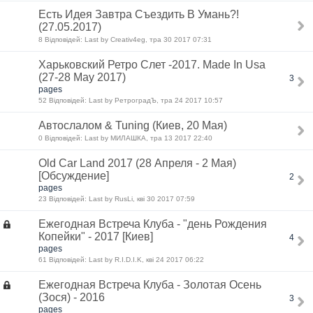
Есть Идея Завтра Съездить В Умань?!
(27.05.2017)
8 Відповідей: Last by Creativ4eg, тра 30 2017 07:31
Харьковский Ретро Слет -2017. Made In Usa
(27-28 May 2017)
3
pages
52 Відповідей: Last by РетроградЪ, тра 24 2017 10:57
Автослалом & Tuning (Киев, 20 Мая)
0 Відповідей: Last by МИЛАШКА, тра 13 2017 22:40
Old Car Land 2017 (28 Апреля - 2 Мая)
[Обсуждение]
2
pages
23 Відповідей: Last by RusLi, кві 30 2017 07:59
Ежегодная Встреча Клуба - "день Рождения
Копейки" - 2017 [Киев]
4
pages
61 Відповідей: Last by R.I.D.I.K, кві 24 2017 06:22
Ежегодная Встреча Клуба - Золотая Осень
(Зося) - 2016
3
pages