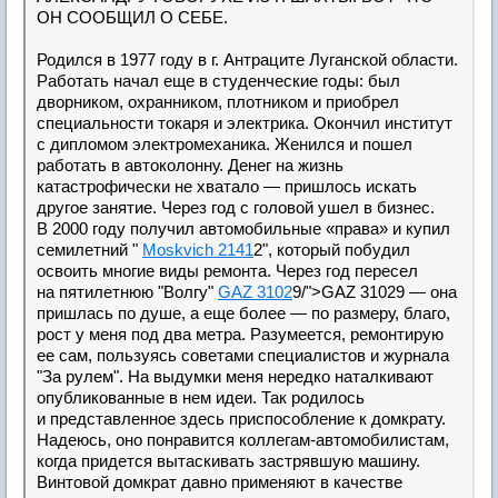
ОН СООБЩИЛ О СЕБЕ.
Родился в 1977 году в г. Антраците Луганской области.
Работать начал еще в студенческие годы: был
дворником, охранником, плотником и приобрел
специальности токаря и электрика. Окончил институт
с дипломом электромеханика. Женился и пошел
работать в автоколонну. Денег на жизнь
катастрофически не хватало — пришлось искать
другое занятие. Через год с головой ушел в бизнес.
В 2000 году получил автомобильные «права» и купил
семилетний "
Moskvich 2141
2", который побудил
освоить многие виды ремонта. Через год пересел
на пятилетнюю "Волгу"
GAZ 3102
9/">GAZ 31029 — она
пришлась по душе, а еще более — по размеру, благо,
рост у меня под два метра. Разумеется, ремонтирую
ее сам, пользуясь советами специалистов и журнала
"За рулем". На выдумки меня нередко наталкивают
опубликованные в нем идеи. Так родилось
и представленное здесь приспособление к домкрату.
Надеюсь, оно понравится коллегам-автомобилистам,
когда придется вытаскивать застрявшую машину.
Винтовой домкрат давно применяют в качестве