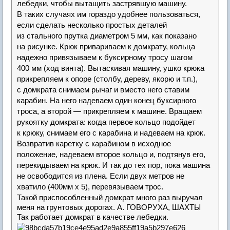
лебедки, чтобы вытащить застрявшую машину.
В таких случаях им гораздо удобнее пользоваться,
если сделать несколько простых деталей
из стального прутка диаметром 5 мм, как показано
на рисунке. Крюк привариваем к домкрату, кольца
надежно привязываем к буксирному тросу шагом
400 мм (ход винта). Вытаскивая машину, ушко крюка
прикрепляем к опоре (столбу, дереву, якорю и т.п.),
с домкрата снимаем рычаг и вместо него ставим
карабин. На него надеваем один конец буксирного
троса, а второй — прикрепляем к машине. Вращаем
рукоятку домкрата: когда первое кольцо подойдет
к крюку, снимаем его с карабина и надеваем на крюк.
Возвратив каретку с карабином в исходное
положение, надеваем второе кольцо и, подтянув его,
перекидываем на крюк. И так до тех пор, пока машина
не освободится из плена. Если двух метров не
хватило (400мм х 5), перевязываем трос.
Такой приспособленный домкрат много раз выручал
меня на грунтовых дорогах. А. ГОВОРУХА, ШАХТЫ
Так работает домкрат в качестве лебедки.