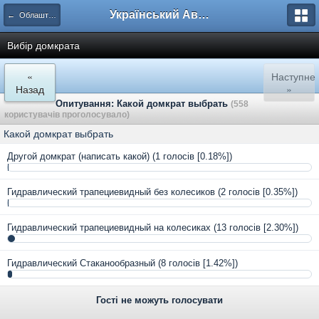
Український Автоклуб ВАЗ
← Облаштування гаража
Вибір домкрата
«
Наступне
Назад
»
Опитування: Какой домкрат выбрать
(558
користувачів проголосувало)
Какой домкрат выбрать
Другой домкрат (написать какой)
(1 голосів [0.18%])
Гидравлический трапециевидный без колесиков
(2 голосів [0.35%])
Гидравлический трапециевидный на колесиках
(13 голосів [2.30%])
Гидравлический Стаканообразный
(8 голосів [1.42%])
Гості не можуть голосувати