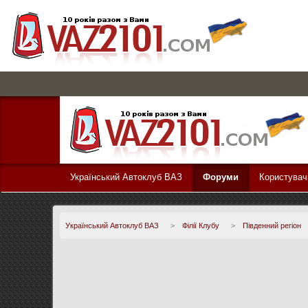
Український Автоклуб ВАЗ
Форуми
Користувач
Український Автоклуб ВАЗ
>
Філії Клубу
>
Південний регіон