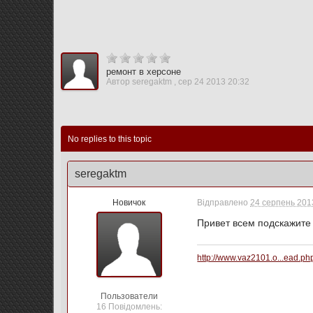
ремонт в херсоне
Автор
seregaktm
,
сер 24 2013 20:32
No replies to this topic
seregaktm
Новичок
Відправлено
24 серпень 2013
Привет всем подскажите 
http://www.vaz2101.o...ead.p
Пользователи
16 Повідомлень: