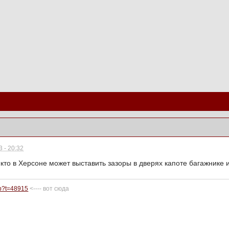
 - 20:32
кто в Херсоне может выставить зазоры в дверях капоте багажнике и
hp?t=48915
<---- вот сюда