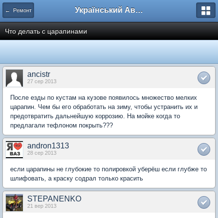
Український Автоклуб ВАЗ
← Ремонт
Что делать с царапинами
ancistr
27 сер 2013
После езды по кустам на кузове появилось множество мелких
царапин. Чем бы его обработать на зиму, чтобы устранить их и
предотвратить дальнейшую коррозию. На мойке когда то
предлагали тефлоном покрыть???
andron1313
28 сер 2013
если царапины не глубокие то полировкой уберёш если глубже то
шлифовать, а краску содрал только красить
STEPANENKO
21 вер 2013