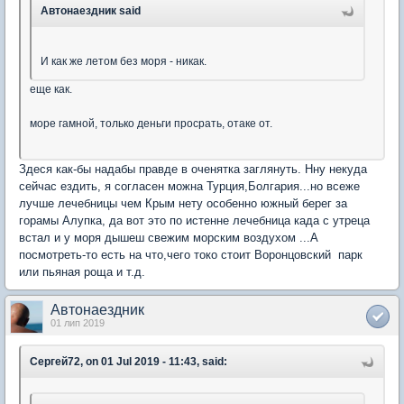
Автонаездник said
И как же летом без моря - никак.
еще как.
море гамной, только деньги просрать, отаке от.
Здеся как-бы надабы правде в оченятка заглянуть. Нну некуда
сейчас ездить, я согласен можна Турция,Болгария...но всеже
лучше лечебницы чем Крым нету особенно южный берег за
горамы Алупка, да вот это по истенне лечебница када с утреца
встал и у моря дышеш свежим морским воздухом ...А
посмотреть-то есть на что,чего токо стоит Воронцовский парк
или пьяная роща и т.д.
Автонаездник
01 лип 2019
Сергей72, on 01 Jul 2019 - 11:43, said: