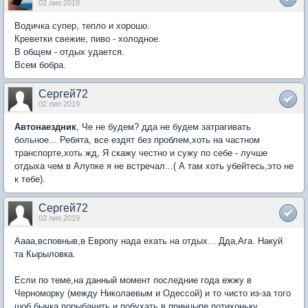
02 лип 2019
Водичка супер, тепло и хорошо.
Креветки свежие, пиво - холодное.
В общем - отдых удается.
Всем бобра.
Сергей72
02 лип 2019
Автонаездник
, Че не будем? дда не будем затрагивать
больное... Ребята, все ездят без проблем,хоть на частном
транспорте,хоть жд, Я скажу честно и сужу по себе - лучше
отдыха чем в Алупке я не встречал...( А там хоть убейтесь,это не
к тебе).
Сергей72
02 лип 2019
Аааа,всповныв,в Европу нада ехать на отдых... Дда,Ага. Накуй
та Кырыловка.
Если по теме,на данный момент последние года ежжу в
Черноморку (между Николаевым и Одессой) и то чисто из-за того
шоб бычка порыбачить и побухать,в принцыпе потихоньку