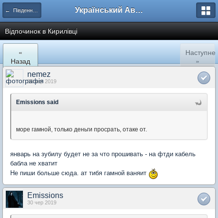
Український Автоклуб ВАЗ
← Південний регіон
Відпочинок в Кирилівці
«
Наступне
Назад
»
nemez
30 чер 2019
Emissions said
море гамной, только деньги просрать, отаке от.
январь на зубилу будет не за что прошивать - на фтди кабель
бабла не хватит
Не пиши больше сюда. ат тибя гамной ваняит
Emissions
30 чер 2019