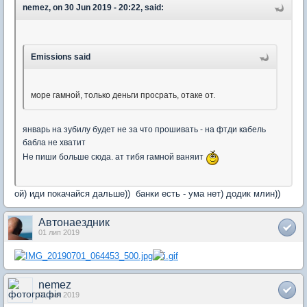
nemez, on 30 Jun 2019 - 20:22, said:
Emissions said
море гамной, только деньги просрать, отаке от.
январь на зубилу будет не за что прошивать - на фтди кабель
бабла не хватит
Не пиши больше сюда. ат тибя гамной ваняит
ой) иди покачайся дальше)) банки есть - ума нет) додик млин))
Автонаездник
01 лип 2019
nemez
01 лип 2019