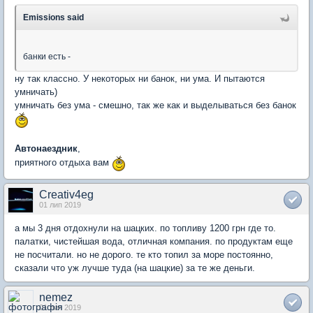
Emissions said
банки есть -
ну так классно. У некоторых ни банок, ни ума. И пытаются
умничать)
умничать без ума - смешно, так же как и выделываться без банок
Автонаездник
,
приятного отдыха вам
Creativ4eg
01 лип 2019
а мы 3 дня отдохнули на шацких. по топливу 1200 грн где то.
палатки, чистейшая вода, отличная компания. по продуктам еще
не посчитали. но не дорого. те кто топил за море постоянно,
сказали что уж лучше туда (на шацкие) за те же деньги.
nemez
01 лип 2019