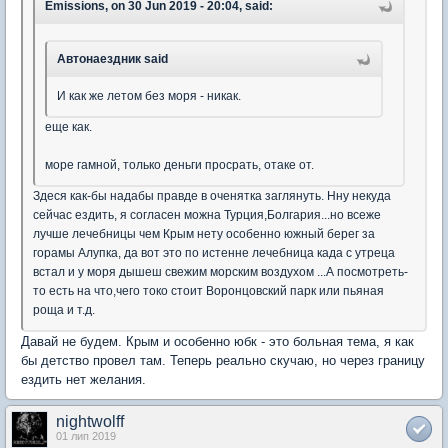
Emissions, on 30 Jun 2019 - 20:04, said:
Автонаездник said
И как же летом без моря - никак.
еще как.
море гамной, только деньги просрать, отаке от.
Здеся как-бы надабы правде в оченятка заглянуть. Нну некуда
сейчас ездить, я согласен можна Турция,Болгария...но всеже
лучше лечебницы чем Крым нету особенно южный берег за
горамы Алупка, да вот это по истенне лечебница када с утреца
встал и у моря дышеш свежим морским воздухом ...А посмотреть-
то есть на что,чего токо стоит Воронцовский парк или пьяная
роща и т.д.
Давай не будем. Крым и особенно юбк - это больная тема, я как
бы детство провел там. Теперь реально скучаю, но через границу
ездить нет желания.
nightwolff
01 лип 2019