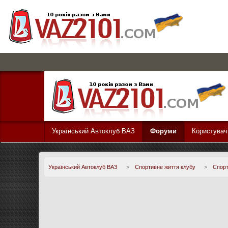
Український Автоклуб ВАЗ
Форуми
Користувач
Український Автоклуб ВАЗ
>
Спортивне життя клубу
>
Спорт