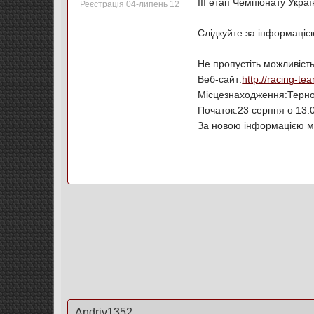
ІІІ етап Чемпіонату Укра
Реєстрація 04-липень 12
Слідкуйте за інформаціє
Не пропустіть можливість
Веб-сайт:
http://racing-te
Місцезнаходження:Терно
Початок:23 серпня о 13:
За новою інформацією м
Andriy1352