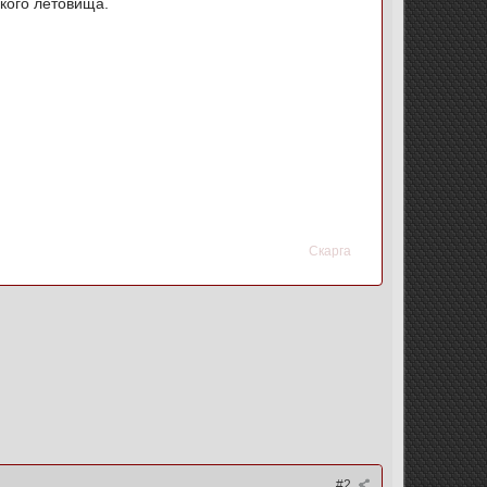
ського летовища.
.
Скарга
#2