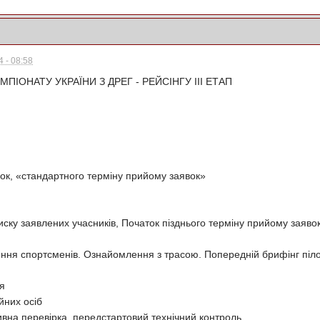
 - 08:58
ПІОНАТУ УКРАЇНИ З ДРЕГ - РЕЙСІНГУ ІІІ ЕТАП
ок, «стандартного терміну прийому заявок»
иску заявлених учасників, Початок пізднього терміну прийому заяво
ння спортсменів. Ознайомлення з трасою. Попередній брифінг піло
ня
йних осіб
тивна перевірка, передстартовий технічний контроль