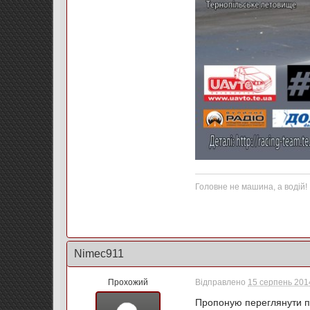
Головне не машина, а водій!
Nimec911
Прохожий
Відправлено
15 серпень 2014
Пропоную переглянути п