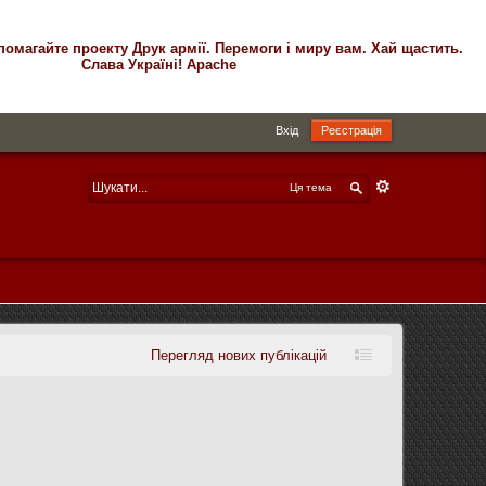
помагайте проекту Друк армії. Перемоги і миру вам. Хай щастить.
Слава Україні! Apache
Вхід
Реєстрація
Ця тема
Перегляд нових публікацій