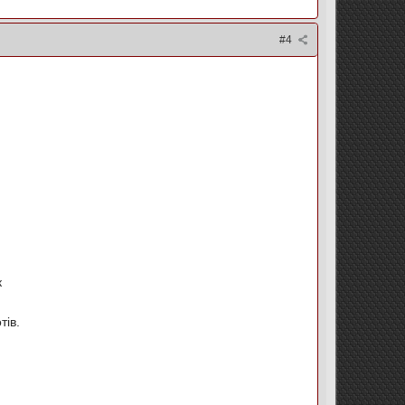
#4
к
тів.