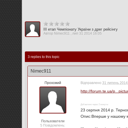
ІІІ етап Чемпіонату України з дрег рейсінгу
Автор
Nimec911
,
лип 31 2014 16:05
3 replies to this topic
Nimec911
Прохожий
Відправлено
31 липень 2014 
http://forum.te.ua/p...pic
Добавлено через 2 минуты
23 серпня 2014 р. Терноп
Опис:Вперше у нашому мі
Пользователи
5 Повідомлень: