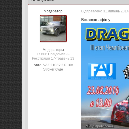
Модератор
Відправлено
31 липень 2014 
Вставлю афішу
Модераторы
17 806 Повідомлень:
Реєстрація 17-травень 13
Авто:
VAZ 2103? 2.0 16v
Stroker буде