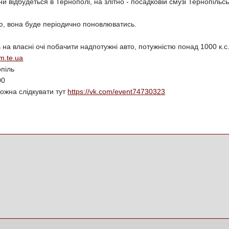
їни відбудеться в Тернополі, на злітно - посадковій смузі Тернопіль
ю, вона буде періодично поновлюватись.
 на власні очі побачити надпотужні авто, потужністю понад 1000 к.с
am.te.ua
піль
00
ожна слідкувати тут
https://vk.com/event74730323