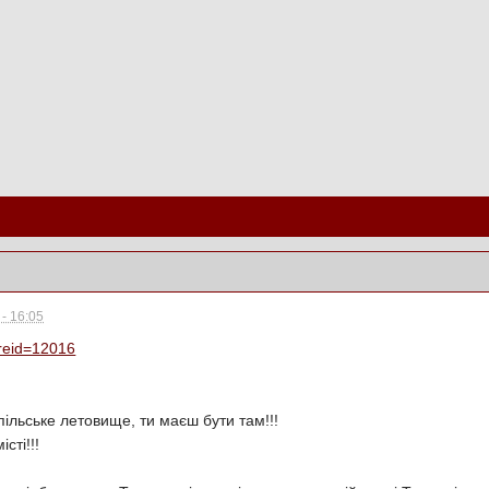
- 16:05
tureid=12016
ільське летовище, ти маєш бути там!!!
сті!!!