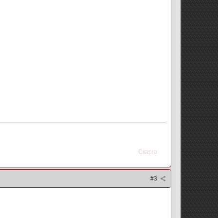
Скарга
#3