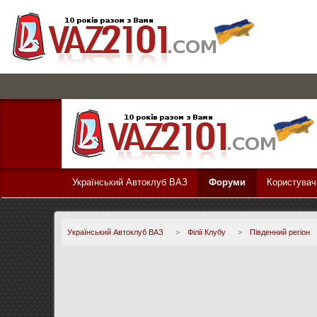
Український Автоклуб ВАЗ
Форуми
Користувач
Український Автоклуб ВАЗ
>
Філії Клубу
>
Південний регіон