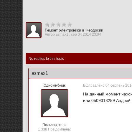
Ремонт электроники в Феодосии
Автор
asmax1
,
сер 04 2014 23:04
No replies to this topic
asmax1
Одноклубник
Відправлено
04 серпень 2014
На данный момент нахож
или 0509313259 Андрей
Пользователи
1 338 Повідомлень: