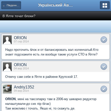
Український Автоклуб ВАЗ
← Південний регіон
В Ялте точат блоки?
ORION
07 сер 2014
Надо проточить блок и от балансировать вал коленчатый.Кто
знает подскажите есть ли вообще такие услуги СТО в Ялте?
ORION
04 вер 2014
Отвечу сам себе в Ялте в райоене Крупской 17.
Andriy1352
04 вер 2014
ORION
, мені на таксопарку там в 2006-му шикарно редуктор
налаштували-до сих пір бігає)
Там можливо і точать. Якшо ні, то скажуть де.