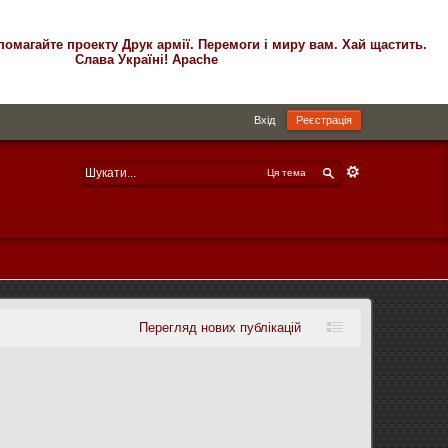
помагайте проекту Друк армії. Перемоги і миру вам. Хай щастить.
Слава Україні! Apache
Вхід
Реєстрація
Ця тема
Перегляд нових публікацій