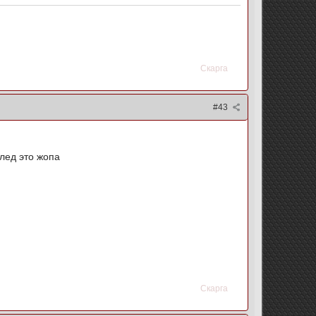
Скарга
#43
 лед это жопа
Скарга