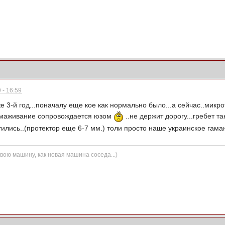
 - 16:59
же 3-й год...поначалу еще кое как нормально было...а сейчас..микр
ормаживание сопровождается юзом
..не держит дорогу...гребет так
тились..(протектор еще 6-7 мм.) толи просто наше украинское гама
вою машину, как новая машина соседа...)