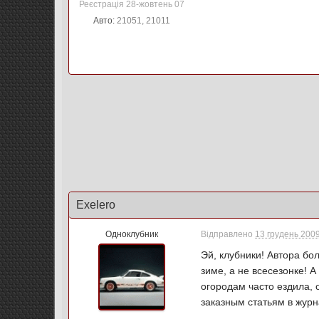
Реєстрація 28-жовтень 07
Авто:
21051, 21011
Exelero
Одноклубник
Відправлено
13 грудень 2009
Эй, клубники! Автора бо
зиме, а не всесезонке! 
огородам часто ездила, 
заказным статьям в журн