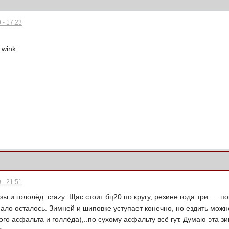
 - 17:23
:wink:
 - 21:51
ы и гололёд :crazy: Щас стоит бц20 по кругу, резине года три......
ало осталось. Зимней и шиповке уступает конечно, но ездить можн
ого асфальта и голлёда),..по сухому асфальту всё гут. Думаю эта 