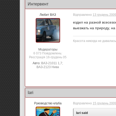
Интервент
Любит ВАЗ
Відправлено
13 грудень 2009
ездил на разной всесезо
выезжать на природу, на
Красота никогда не давалась
Модераторы
6 073 Повідомлень:
Реєстрація 16-грудень 05
Авто:
ВАЗ-21011 1,7;
ВАЗ-2123 Нива
Iari
Руководство клуба
Відправлено
15 грудень 2009
Iari said