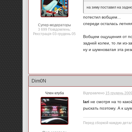
на зиму поставил на задню
потестил вобщем...
спереди осталась летняя 
Супер-модераторы
3 699 Повідомлень:
Реєстрація 03-грудень 05
Вобщем ощущения от пов
задней колеи, то ли из-
ну и шумноватая эта рези
Dim0N
Член клуба
Відправлено
15 грудень 2009
Iari
не смотря на то како
рыскать поэтому. А к шу
Перед сборкой каждую дета