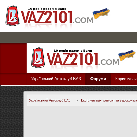
Український Автоклуб ВАЗ
Форуми
Користувач
Український Автоклуб ВАЗ
>
Експлуатація, ремонт та удосконал