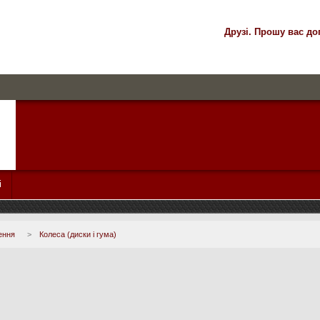
Друзі. Прошу вас до
і
ення
>
Колеса (диски і гума)