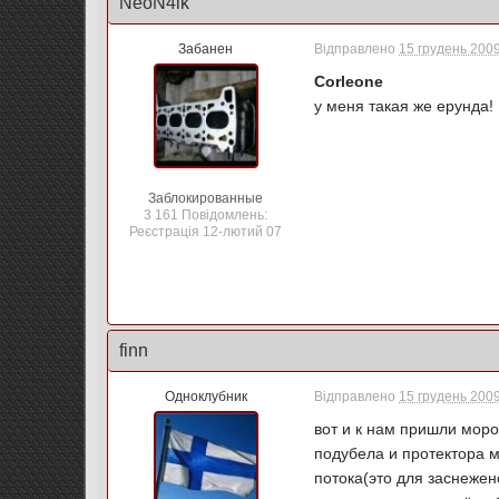
NeoN4ik
Забанен
Відправлено
15 грудень 2009
Corleone
у меня такая же ерунда! 
Заблокированные
3 161 Повідомлень:
Реєстрація 12-лютий 07
finn
Одноклубник
Відправлено
15 грудень 2009
вот и к нам пришли мороз
подубела и протектора м
потока(это для заснежен