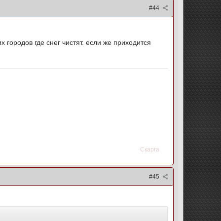
#44
 городов где снег чистят. если же приходится
Скарга
#45