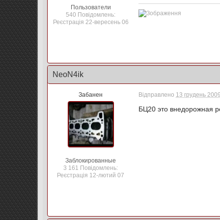
Пользователи
540 Повідомлень:
Реєстрація 22-вересень 06
NeoN4ik
Забанен
Відправлено
13 грудень 2009
БЦ20 это внедорожная ре
Заблокированные
3 161 Повідомлень:
Реєстрація 12-лютий 07