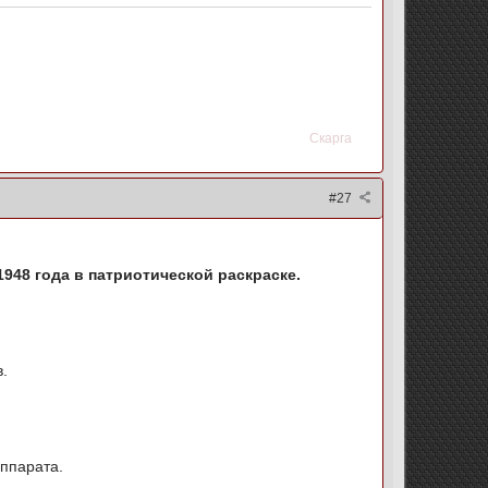
Скарга
#27
948 года в патриотической раскраске.
в.
аппарата.