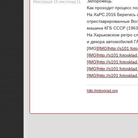
Запорожець.
Реєстрація 15-листопад 11
Как проходит процесс по
На ХаРС.2016 Берегись 
отреставрированные Волг
машина КГБ СССР (1963
На Харьковском ретро сл
и декора автомобилей ГА
[IMG]
[IMG]http://s101.f
[IMG]http://s101.fotosk
[IMG]http://s101.fotosk
[IMG]http://s101.fotosk
[IMG]http://s101.fotosk
http://retrograd.org