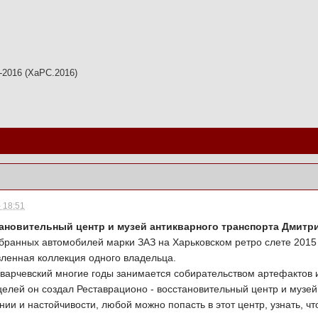
-2016 (ХаРС.2016)
 18:51
тановительный центр и музей антикварного транспорта Дми
бранных автомобилей марки ЗАЗ на Харьковском ретро слете 2015
ленная коллекция одного владельца.
варчевский многие годы занимается собирательством артефактов 
 целей он создал Реставрационо - восстановительный центр и муз
и и настойчивости, любой можно попасть в этот центр, узнать, ч