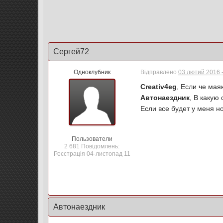
Сергей72
Одноклубник
Відправлено
03 лютий 2016 -
Creativ4eg
, Если че мая
Автонаездник
, В какую
Если все будет у меня но
Пользователи
2 681 Повідомлень:
Реєстрація 04-листопад 11
Автонаездник