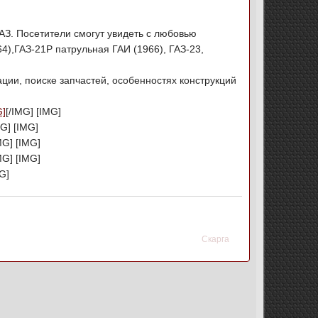
З. Посетители смогут увидеть с любовью
64),ГАЗ-21Р патрульная ГАИ (1966), ГАЗ-23,
ции, поиске запчастей, особенностях конструкций
G]
[/IMG] [IMG]
MG] [IMG]
MG] [IMG]
MG] [IMG]
MG]
Скарга