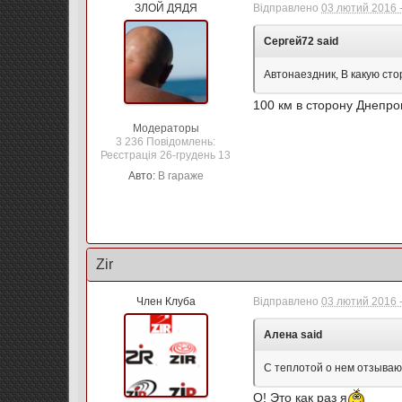
ЗЛОЙ ДЯДЯ
Відправлено
03 лютий 2016 -
Сергей72 said
Автонаездник, В какую сто
100 км в сторону Днепро
Модераторы
3 236 Повідомлень:
Реєстрація 26-грудень 13
Авто:
В гараже
Zir
Член Клуба
Відправлено
03 лютий 2016 -
Алена said
С теплотой о нем отзываю
О! Это как раз я