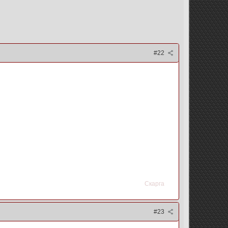
#22
Скарга
#23