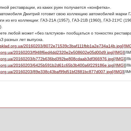
лной реставрации, из каких руин получается «конфетка».
автомобиля Дмитрий готовит свою коллекцию автомобилей марки ГА
и из его коллекции: ГАЗ-21А (1957), ГАЗ-21В (1960), ГАЗ-21УС (19
).
ете любой может «без галстуков» пообщаться о тонкостях реставра
З разных лет выпуска.
otosklad.org.ua/20160203/8072e71539c3baf111fbb1a2e734a14b.jpg[/IM
lad.org.ua/20160203/f948f6ed4dd2320e2e508602e05d00d9.jpg[/IMG]
[/I
lad.org.ua/20160203/b772b636bd392be808cdaab3df366976.jpg[/IMG]
[/I
lad.org.ua/20160203/6425b591b2d61c65b3b400a6f229186e.jpg[/IMG]
[/I
lad.org.ua/20160203/89e338c43baf99d51bf2881bc877d007.jpg[/IMG]
[/I