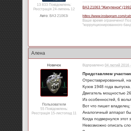
13 833 Повідомлень:
ВАЗ 21063 "Жигуленок" (1992 Г
Реєстрація 24-липень 12
Авто:
ВАЗ 21063i
https://www.instagram.com/ca
Ваше время ограничено! Поэт
"коррупционированного банд
Алена
Новичок
Відправлено
04 лютий 2016 -
Представляем участник
Отреставрированный, на
Кузов 1948 года выпуска
Двигатель мощностью 26
Из особенностей, 6 воль
Пользователи
Вот что пишет владелец:
55 Повідомлень:
Аналогичный аппарат был
Реєстрація 15-листопад 11
Когда подвернулся этот 
Невозможно описать слов