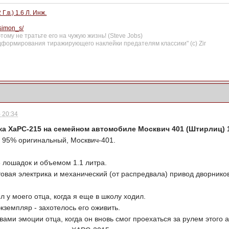
.в.) 1.6 Л. Инж.
tsimon_s/
ому не тратьте его на чужую жизнь! (Steve Jobs)
формирования тиражирующего наклейки предателям классики" (с) Zir
 20:34
а ХаРС-215 на семейном автомобиле Москвич 401 (Штирлиц) 1
 95% оригинальный, Москвич-401.
.
 лошадок и объемом 1.1 литра.
товая электрика и механический (от распредвала) привод дворнико
 у моего отца, когда я еще в школу ходил.
экземпляр - захотелось его оживить.
ами эмоции отца, когда он вновь смог проехаться за рулем этого 