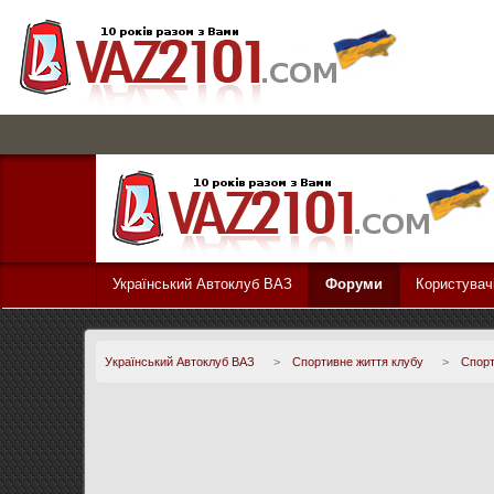
Український Автоклуб ВАЗ
Форуми
Користувач
Український Автоклуб ВАЗ
>
Спортивне життя клубу
>
Спорт