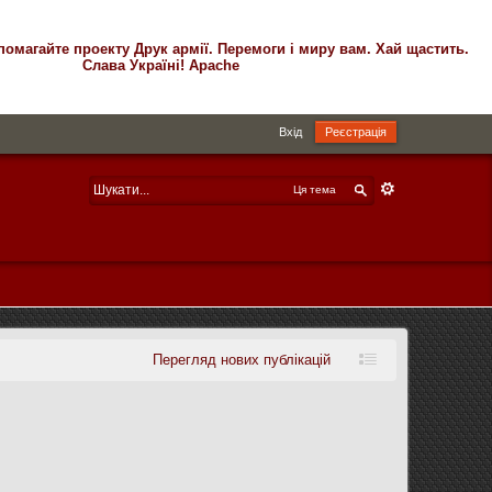
помагайте проекту Друк армії. Перемоги і миру вам. Хай щастить.
Слава Україні! Apache
Вхід
Реєстрація
Ця тема
Перегляд нових публікацій