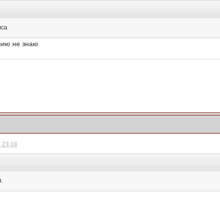
лса
нию не знаю
 23:18
и.