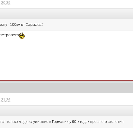
 20:39
рону - 100км от Харькова?
петровска
 21:26
тся только люди, служившие в Германии у 90-х годах прошлого столетия.