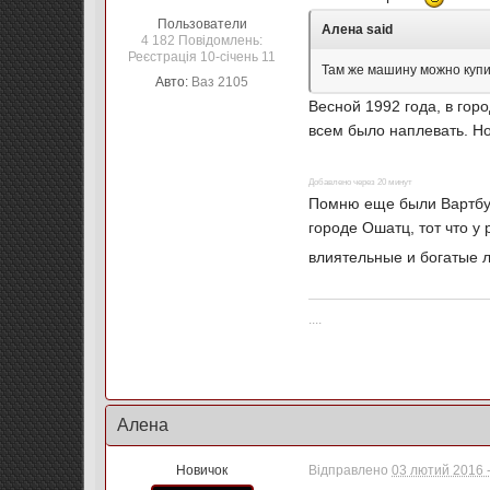
Пользователи
Алена said
4 182 Повідомлень:
Реєстрація 10-січень 11
Там же машину можно купит
Авто:
Ваз 2105
Весной 1992 года, в гор
всем было наплевать. Н
Добавлено через 20 минут
Помню еще были Вартбург
городе Ошатц, тот что у
влиятельные и богатые л
....
Алена
Новичок
Відправлено
03 лютий 2016 -