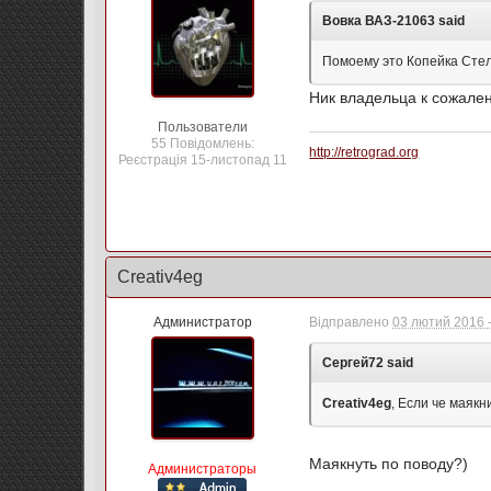
Вовка ВАЗ-21063 said
Помоему это Копейка Сте
Ник владельца к сожале
Пользователи
55 Повідомлень:
http://retrograd.org
Реєстрація 15-листопад 11
Creativ4eg
Администратор
Відправлено
03 лютий 2016 -
Сергей72 said
Creativ4eg
, Если че маякн
Маякнуть по поводу?)
Администраторы