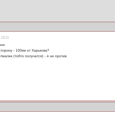
 19:21
кни.
 сторону - 100км от Харькова?
тмалек (тобто получатся) - я не против.