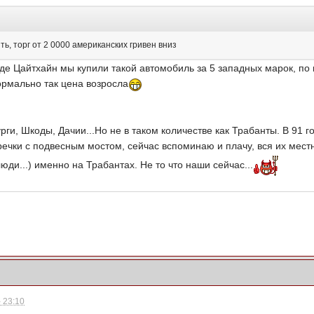
ь, торг от 2 0000 американских гривен вниз
оде Цайтхайн мы купили такой автомобиль за 5 западных марок, по
ормально так цена возросла
и, Шкоды, Дачии...Но не в таком количестве как Трабанты. В 91 го
 речки с подвесным мостом, сейчас вспоминаю и плачу, вся их мест
юди...) именно на Трабантах. Не то что наши сейчас...
 23:10