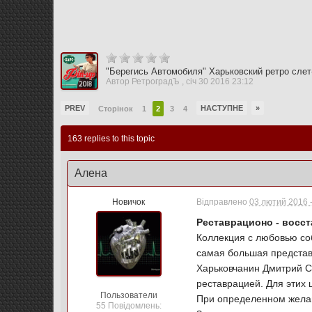
"Берегись Автомобиля" Харьковский ретро слет
Автор
РетроградЪ
,
січ 30 2016 23:12
PREV
НАСТУПНЕ
»
Сторінок
1
2
3
4
163 replies to this topic
Алена
Новичок
Відправлено
03 лютий 2016 -
Реставрационо - восс
Коллекция с любовью со
самая большая представ
Харьковчанин Дмитрий С
реставрацией. Для этих
Пользователи
При определенном желани
55 Повідомлень: