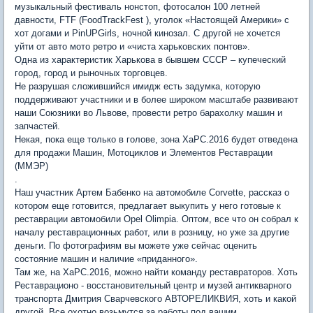
музыкальный фестиваль нонстоп, фотосалон 100 летней
давности, FTF (FoodTrackFest ), уголок «Настоящей Америки» с
хот догами и PinUPGirls, ночной кинозал. С другой не хочется
уйти от авто мото ретро и «чиста харьковских понтов».
Одна из характеристик Харькова в бывшем СССР – купеческий
город, город и рыночных торговцев.
Не разрушая сложившийся имидж есть задумка, которую
поддерживают участники и в более широком масштабе развивают
наши Союзники во Львове, провести ретро барахолку машин и
запчастей.
Некая, пока еще только в голове, зона ХаРС.2016 будет отведена
для продажи Машин, Мотоциклов и Элементов Реставрации
(ММЭР)
.
Наш участник Артем Бабенко на автомобиле Corvette, рассказ о
котором еще готовится, предлагает выкупить у него готовые к
реставрации автомобили Opel Olimpia. Оптом, все что он собрал к
началу реставрационных работ, или в розницу, но уже за другие
деньги. По фотографиям вы можете уже сейчас оценить
состояние машин и наличие «приданного».
Там же, на ХаРС.2016, можно найти команду реставраторов. Хоть
Реставрационо - восстановительный центр и музей антикварного
транспорта Дмитрия Сварчевского АВТОРЕЛИКВИЯ, хоть и какой
другой. Все охотно возьмутся за работы под вашим