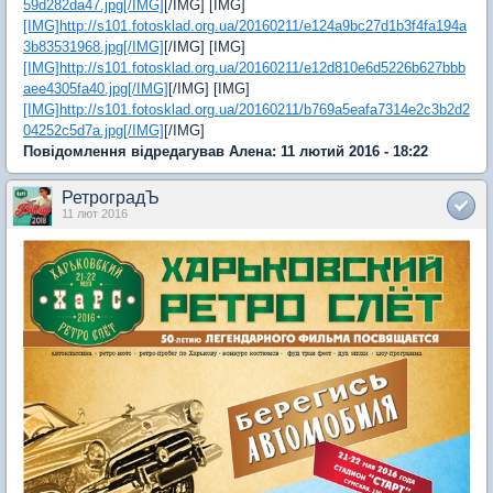
59d282da47.jpg[/IMG]
[/IMG] [IMG]
[IMG]http://s101.fotosklad.org.ua/20160211/e124a9bc27d1b3f4fa194a
3b83531968.jpg[/IMG]
[/IMG] [IMG]
[IMG]http://s101.fotosklad.org.ua/20160211/e12d810e6d5226b627bbb
aee4305fa40.jpg[/IMG]
[/IMG] [IMG]
[IMG]http://s101.fotosklad.org.ua/20160211/b769a5eafa7314e2c3b2d2
04252c5d7a.jpg[/IMG]
[/IMG]
Повідомлення відредагував Алена: 11 лютий 2016 - 18:22
РетроградЪ
11 лют 2016