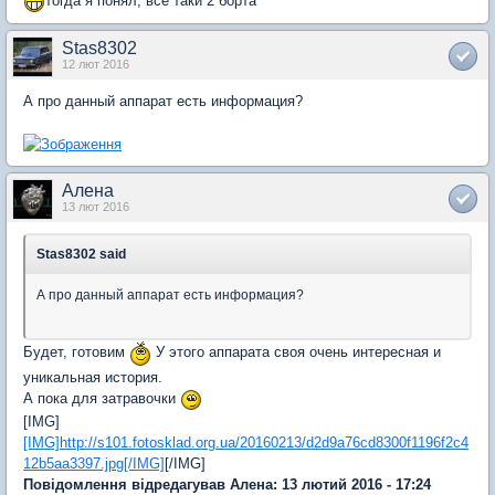
тогда я понял, все таки 2 борта
Stas8302
12 лют 2016
А про данный аппарат есть информация?
Алена
13 лют 2016
Stas8302 said
А про данный аппарат есть информация?
Будет, готовим
У этого аппарата своя очень интересная и
уникальная история.
А пока для затравочки
[IMG]
[IMG]http://s101.fotosklad.org.ua/20160213/d2d9a76cd8300f1196f2c4
12b5aa3397.jpg[/IMG]
[/IMG]
Повідомлення відредагував Алена: 13 лютий 2016 - 17:24