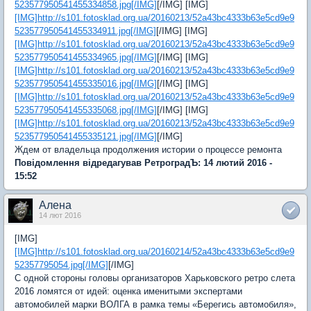
523577950541455334858.jpg[/IMG]
[/IMG] [IMG]
[IMG]http://s101.fotosklad.org.ua/20160213/52a43bc4333b63e5cd9e9
523577950541455334911.jpg[/IMG]
[/IMG] [IMG]
[IMG]http://s101.fotosklad.org.ua/20160213/52a43bc4333b63e5cd9e9
523577950541455334965.jpg[/IMG]
[/IMG] [IMG]
[IMG]http://s101.fotosklad.org.ua/20160213/52a43bc4333b63e5cd9e9
523577950541455335016.jpg[/IMG]
[/IMG] [IMG]
[IMG]http://s101.fotosklad.org.ua/20160213/52a43bc4333b63e5cd9e9
523577950541455335068.jpg[/IMG]
[/IMG] [IMG]
[IMG]http://s101.fotosklad.org.ua/20160213/52a43bc4333b63e5cd9e9
523577950541455335121.jpg[/IMG]
[/IMG]
Ждем от владельца продолжения истории о процессе ремонта
Повідомлення відредагував РетроградЪ: 14 лютий 2016 -
15:52
Алена
14 лют 2016
[IMG]
[IMG]http://s101.fotosklad.org.ua/20160214/52a43bc4333b63e5cd9e9
52357795054.jpg[/IMG]
[/IMG]
С одной стороны головы организаторов Харьковского ретро слета
2016 ломятся от идей: оценка именитыми экспертами
автомобилей марки ВОЛГА в рамка темы «Берегись автомобиля»,