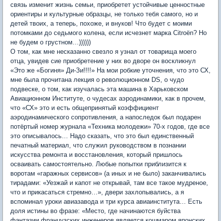
связь изменит жизнь семьи, приобретет устойчивые ценностные
ориентиры и культурные образцы, не только тебя самого, но и
детей твоих, а теперь, похоже, и внуков! Что будет с моими
потомками до седьмого колена, если исчезнет марка Citroёn? Но
не будем о грустном…))))))
О том, как мне несказанно свезло я узнал от товарища моего
отца, увидев сие приобретение у них во дворе он воскликнул
«Это же «Богиня» Ди-Зи!!!!» На мои робкие уточнения, что это СХ,
мне была прочитана лекция о революционном DS, о чудо
подвеске, о том, как изучалась эта машина в Харьковском
Авиационном Институте, о чудесах аэродинамики, как в прочем,
что «СХ» это и есть общепринятый коэффициент
аэродинамического сопротивления, а напоследок был подарен
потёртый номер журнала «Техника молодежи» 70-х годов, где все
это описывалось… Надо сказать, что это был единственный
печатный материал, что служил руководством в познании
искусства ремонта и восстановления, который пришлось
осваивать самостоятельно. Любые попытки приблизится к
воротам «гаражных сервисов» (а иных и не было) заканчивались
тирадами: «Уезжай и капот не открывай, там все такое мудреное,
что и прикасаться стремно…», двери захлопывались, а я
вспоминал уроки авиазавода и три курса авиаинститута… Есть
доля истины во фразе: «Место, где начинаются буйства
фантазии французских инженеров является кошмаром японских