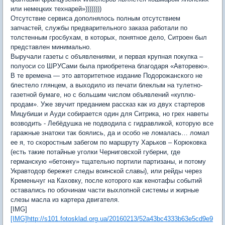
или немецких технарей»))))))))
Отсутствие сервиса дополнялось полным отсутствием
запчастей, службы предварительного заказа работали по
толстенным гросбухам, в которых, понятное дело, Ситроен был
представлен минимально.
Выручали газеты с объявлениями, и первая крупная покупка –
полуоси со ШРУСами была приобретена благодаря «Авторевю».
В те времена — это авторитетное издание Подорожанского не
блестело глянцем, а выходило из печати блеклым на тулетно-
газетной бумаге, но с большим числом объявлений «куплю-
продам». Уже звучит преданием рассказ как из двух стартеров
Мицубиши и Ауди собирается один для Ситрика, но грех наветы
возводить - Лебёдушка не подводила с гидравликой, которую все
гаражные знатоки так боялись, да и особо не ломалась… ломал
ее я, то скоростным забегом по маршруту Харьков – Корюковка
(есть такие потайные уголки Черниговской губерни, где
германскую «бетонку» тщательно портили партизаны, и потому
Укравтодор бережет следы воинской славы), или рейды через
Кременьчуг на Каховку, после которого как кенотафы событий
оставались по обочинам части выхлопной системы и жирные
слезы масла из картера двигателя.
[IMG]
[IMG]http://s101.fotosklad.org.ua/20160213/52a43bc4333b63e5cd9e9