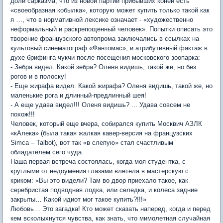
доли сарказма, что из новой партии прибывших коней есть
«своеобразная кобылка», которую может купить только такой как
я …, что в нормативной лексике означает - «художественно
неформальный и раскрепощенный человек». Попытки описать это
творение французского автопрома заключались в ссылках на
культовый синематограф «Фантомас», и атрибутивный фактаж в
духе брифинга чукчи после посещения московского зоопарка:
- Зебра видел. Какой зебра? Оленя видишь, такой же, но без
рогов и в полоску!
- Еще жирафа видел. Какой жирафа? Оленя видишь, такой же, но
маленькие рога и длинный-предлинный шея!
- А еще удава видел!!! Оленя видишь? ... Удава совсем не
похож!!!
Человек, который еще вчера, собирался купить Москвич АЗЛК
«кАлека» (была такая жалкая кавер-версия на французских
Simca – Talbot), вот так «в слепую» стал счастливым
обладателем сего чуда.
Наша первая встреча состоялась, когда моя студентка, с
круглыми от недоумения глазами влетела в мастерскую с
криком: «Вы это видели? Там во двор приехало такое, как
серебристая подводная лодка, или селедка, и колеса задние
закрыты… Какой идиот мог такое купить?!!!»
Любовь… Это загадка! Кто может сказать наперед, когда и перед
кем всколыхнутся чувства, как знать, что мимолетная случайная