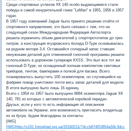
Среди спортивных успехов ХК 140 особо выдающимися стали
победы в самой изнурительной гонке "LeMan" в 1955, 1956 и 1957
годах.
В 1957 году компанией Jaguar было принято решение отойти от
спортивного направления, это было связано с тем, что на
следующий сезон Международная Федерация Автоспорта
решила ограничить объем двигателей у спортпрототипов до трех
литров, а конструкция ягуаровского болида D-Type основывалась
на родном моторе 3,4. Оставшийся солидный запас ставших
ненужными деталей для отмененной гоночной программы решили
использовать в дорожном суперкаре КХSS. Это был все тот же
гоночный D-Type, но оснащенный полным комплектом световых
приборов, тентом, бамперами и полкой для багажа. Всего
планировалось выпустить 100 экземпляров, но случившийся на
фабрике пожар уничтожил почти весь запас деталей для модели.
В итоге выпущено было лишь 16 единиц.
Всего с 1954 по 1957 было выпущено 8884 экземпляра Jaguar ХК
140, 781 из которых с автоматической коробкой передач.
Друзья, если у кого то есть информация об описанном
автомобиле на Украине, или возможность пригласить владельца
из за бугра, будем благодарны за контакты
[IMG]
[IMG]http://s101.fotosklad.org.ua/20160211/74ccb874f53854a59c3dcc