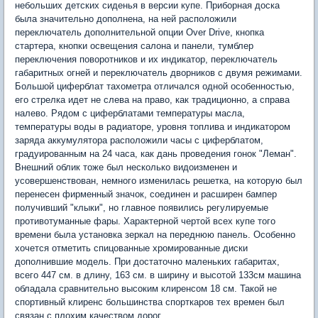
небольших детских сиденья в версии купе. Приборная доска
была значительно дополнена, на ней расположили
переключатель дополнительной опции Over Drive, кнопка
стартера, кнопки освещения салона и панели, тумблер
переключения поворотников и их индикатор, переключатель
габаритных огней и переключатель дворников с двумя режимами.
Большой циферблат тахометра отличался одной особенностью,
его стрелка идет не слева на право, как традиционно, а справа
налево. Рядом с циферблатами температуры масла,
температуры воды в радиаторе, уровня топлива и индикатором
заряда аккумулятора расположили часы с циферблатом,
градуированным на 24 часа, как дань проведения гонок "Леман".
Внешний облик тоже был несколько видоизменен и
усовершенствован, немного изменилась решетка, на которую был
перенесен фирменный значок, соединен и расширен бампер
получивший "клыки", но главное появились регулируемые
противотуманные фары. Характерной чертой всех купе того
времени была установка зеркал на переднюю панель. Особенно
хочется отметить спицованные хромированные диски
дополнившие модель. При достаточно маленьких габаритах,
всего 447 см. в длину, 163 см. в ширину и высотой 133см машина
обладала сравнительно высоким клиренсом 18 см. Такой не
спортивный клиренс большинства спорткаров тех времен был
связан с плохим качеством дорог.