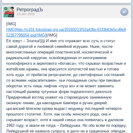
РетроградЪ
13 лют 2016
[IMG]
[IMG]http://s101.fotosklad.org.ua/20160213/52a43bc4333b63e5cd9e9
52357795054.jpg[/IMG]
[/IMG]
Её зовут – Златка!)))) И имя это отражает всю суть и статус
самой дорогой и любимой семейной игрушки. Ныне, после
многочисленных операций пластической, косметической и
радикальной хирургии, освобожденная от килограммов
полиэфирного и акрилового «ботакса», что скрывал возрастные и
житейские шрамы, она красуется золотистой мастью и готова
хоть куда, от пробегов ретро-ралли, до светофорных состязаний
со всякими «красапетками», чьи лошадиные силы при пиковых
оборотах есть лишь лифчик «пуш ап» и не может заменить
настоящий размер чугунных форм подкапотного декольте.
Придирчивый взгляд укажет на старомодную заниженную
оконную линию, да накладные бампера и ручки дверей,
цыганский блеском хрома выдаст модницу последней четверти
прошлого столетия. Хотя, как особь женского рода, она и
скрывает возраст, хотя в нашей семье она появилась в далеком
1992 году, и звали ее тогда – Лебёдушка. Но обо всём по порядку.
Лебёдушкой её назвала супруга, и дело не в грациозных обводах,