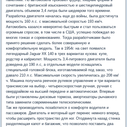
сочетании с британской изысканностью и шестицилиндровый
двигатель объемом 3,4 литра были шедевром того времени.
Разработка двигателя началась еще до войны, была достигнута
мощность 160 л.с. с максимальной скоростью 193 км/ч.
Автомобиль казался невероятно быстрым и стал пользоваться
огромным спросом, в том числе в США, успешно побеждал во
многих гонках и соревнованиях. Тогда разработчиками было
принято решение сделать более совершенную и
комфортабельную модель. Так в 1954г. на свет появился
легендарный Jaguar ХК 140 в трех вариантах кузова: купе,
родстер и кабриолет. Мощность 3,4-литрового двигателя была
доведена до 190 л.с, а отдельные модели оснащались
специальной головкой блока, изготавливаемой под заказ, что
давало 210 л.с. Максимальная скорость увеличилась до 208 км/
ч. Машина получила реечное рулевое управление и три варианта
трансмиссии на выбор,- четырехскоростная ручная, ручная с
овердрайвом на высшей передаче и автоматическая. Впервые
были установлены дисковые тормоза, амортизаторы рычажного
типа заменили современными телескопическими.
Так же производитель позаботился о комфорте водителя и
пассажиров. Двигатель и моторный щит перенес немного вперед,
чтобы расширить пространство для ног. Отодвинута назад стенка
разделяющая капот и багажник, что позволило поставить два