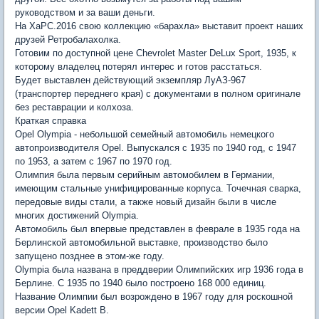
руководством и за ваши деньги.
На ХаРС.2016 свою коллекцию «барахла» выставит проект наших
друзей Ретробалахолка.
Готовим по доступной цене Chevrolet Master DeLux Sport, 1935, к
которому владелец потерял интерес и готов расстаться.
Будет выставлен действующий экземпляр ЛуАЗ-967
(транспортер переднего края) с документами в полном оригинале
без реставрации и колхоза.
Краткая справка
Opel Olympia - небольшой семейный автомобиль немецкого
автопроизводителя Opel. Выпускался с 1935 по 1940 год, с 1947
по 1953, а затем с 1967 по 1970 год.
Олимпия была первым серийным автомобилем в Германии,
имеющим стальные унифицированные корпуса. Точечная сварка,
передовые виды стали, а также новый дизайн были в числе
многих достижений Olympia.
Автомобиль был впервые представлен в феврале в 1935 года на
Берлинской автомобильной выставке, производство было
запущено позднее в этом-же году.
Olympia была названа в преддверии Олимпийских игр 1936 года в
Берлине. С 1935 по 1940 было построено 168 000 единиц.
Название Олимпии был возрождено в 1967 году для роскошной
версии Opel Kadett B.