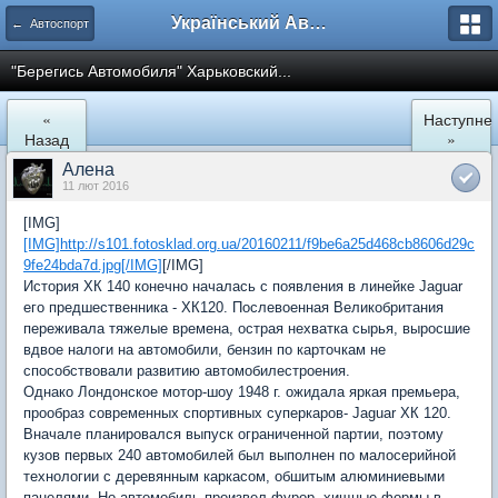
Український Автоклуб ВАЗ
← Автоспорт
"Берегись Автомобиля" Харьковский...
«
Наступне
Назад
»
Алена
11 лют 2016
[IMG]
[IMG]http://s101.fotosklad.org.ua/20160211/f9be6a25d468cb8606d29c
9fe24bda7d.jpg[/IMG]
[/IMG]
История ХК 140 конечно началась с появления в линейке Jaguar
его предшественника - ХК120. Послевоенная Великобритания
переживала тяжелые времена, острая нехватка сырья, выросшие
вдвое налоги на автомобили, бензин по карточкам не
способствовали развитию автомобилестроения.
Однако Лондонское мотор-шоу 1948 г. ожидала яркая премьера,
прообраз современных спортивных суперкаров- Jaguar ХК 120.
Вначале планировался выпуск ограниченной партии, поэтому
кузов первых 240 автомобилей был выполнен по малосерийной
технологии с деревянным каркасом, обшитым алюминиевыми
панелями. Но автомобиль произвел фурор, хищные формы в