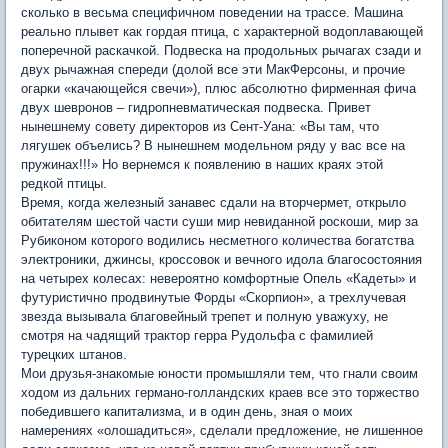
сколько в весьма специфичном поведении на трассе. Машина
реально плывет как гордая птица, с характерной водоплавающей
поперечной раскачкой. Подвеска на продольных рычагах сзади и
двух рычажная спереди (долой все эти МакФерсоны, и прочие
огарки «качающейся свечи»), плюс абсолютно фирменная фича
двух шевронов – гидропневматическая подвеска. Привет
нынешнему совету директоров из Сент-Уана: «Вы там, что
лягушек объелись? В нынешнем модельном ряду у вас все на
пружинах!!!» Но вернемся к появлению в наших краях этой
редкой птицы.
Время, когда железный занавес сдали на вторчермет, открыло
обитателям шестой части суши мир невиданной роскоши, мир за
Рубиконом которого водились несметного количества богатства
электроники, джинсы, кроссовок и вечного идола благосостояния
на четырех колесах: невероятно комфортные Опель «Кадеты» и
футуристично продвинутые Форды «Скорпион», а трехлучевая
звезда вызывала благовейный трепет и полную уважуху, не
смотря на чадящий трактор герра Рудольфа с фамилией
турецких штанов.
Мои друзья-знакомые юности промышляли тем, что гнали своим
ходом из дальних германо-голландских краев все это торжество
победившего капитализма, и в один день, зная о моих
намерениях «олошадиться», сделали предложение, не лишенное