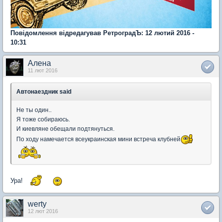
Повідомлення відредагував РетроградЪ: 12 лютий 2016 -
10:31
Алена
11 лют 2016
Автонаездник said
Не ты один..
Я тоже собираюсь.
И киевляне обещали подтянуться.
По ходу намечается всеукраинская мини встреча клубней
Ура!
werty
12 лют 2016