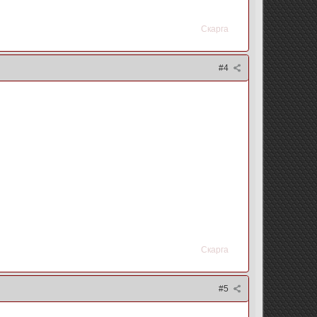
Скарга
#4
Скарга
#5