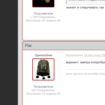
значит и откручивать та
Пользователи
1 359 Повідомлень:
Реєстрація 16-травень 08
Flar
Одноклубник
Відправлено
19 листопад 200
вариант. завтра попробу
хочу сделать из копейки золо
Пользователи
645 Повідомлень:
Реєстрація 18-грудень 08