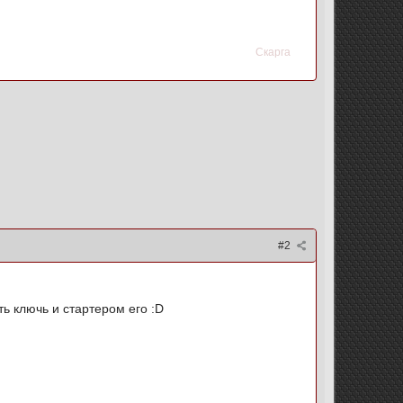
Скарга
#2
ь ключь и стартером его :D