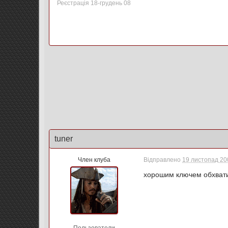
Реєстрація 18-грудень 08
tuner
Член клуба
Відправлено
19 листопад 200
хорошим ключем обхватит