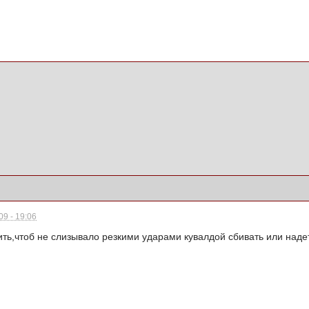
9 - 19:06
ь,чтоб не слизывало резкими ударами кувалдой сбивать или надет