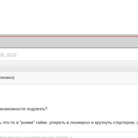
9 - 19:23
оленвалу
 возможности подлезть?
ть что-то в "рожки" гайки..упереть в лонжерон и крутнуть стартером
вою машину, как новая машина соседа...)