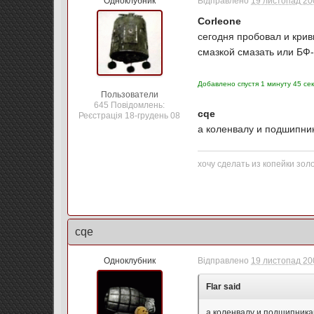
Одноклубник
Відправлено
19 листопад 200
Corleone
сегодня пробовал и крив
смазкой смазать или БФ
Добавлено спустя 1 минуту 45 сек
Пользователи
645 Повідомлень:
cqe
Реєстрація 18-грудень 08
а коленвалу и подшипник
хочу сделать из копейки золо
cqe
Одноклубник
Відправлено
19 листопад 200
Flar said
а коленвалу и подшипникам