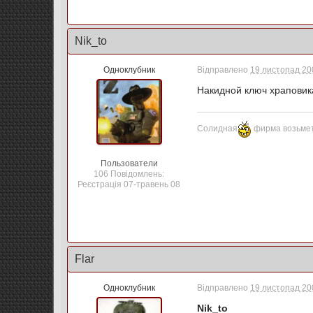
Nik_to
Одноклубник
Відправлено
19 листопад 200
Накидной ключ храповика
Солидная
фирма возьмет
Пользователи
106 Повідомлень:
Реєстрація 07-травень 08
Flar
Одноклубник
Відправлено
19 листопад 200
Nik_to