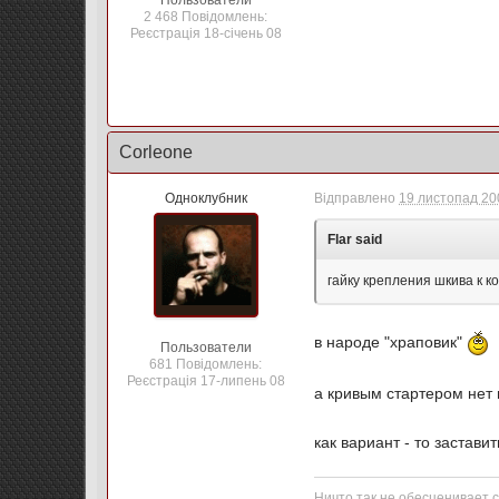
Пользователи
2 468 Повідомлень:
Реєстрація 18-січень 08
Corleone
Одноклубник
Відправлено
19 листопад 200
Flar said
гайку крепления шкива к к
в народе "храповик"
Пользователи
681 Повідомлень:
Реєстрація 17-липень 08
а кривым стартером нет
как вариант - то застави
Ничто так не обесценивает с