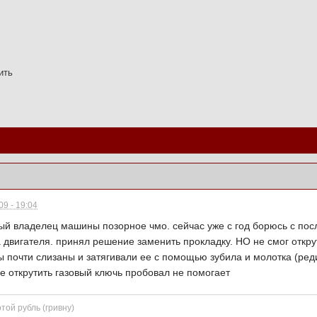
ить
9 - 19:04
рый владелец машины позорное чмо. сейчас уже с год борюсь с пос
 двигателя. принял решение заменить прокладку. НО не смог открут
ы почти слизаны и затягивали ее с помощью зубила и молотка (ред
е открутить газовый ключь пробовал не помогает
той рубль (гривну)