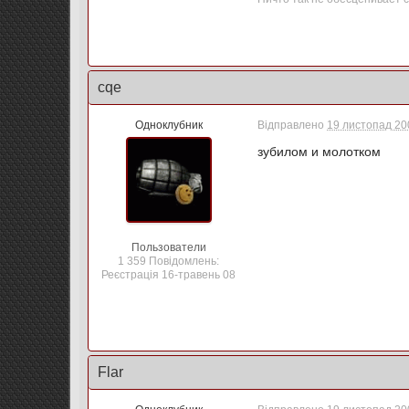
cqe
Одноклубник
Відправлено
19 листопад 200
зубилом и молотком
Пользователи
1 359 Повідомлень:
Реєстрація 16-травень 08
Flar