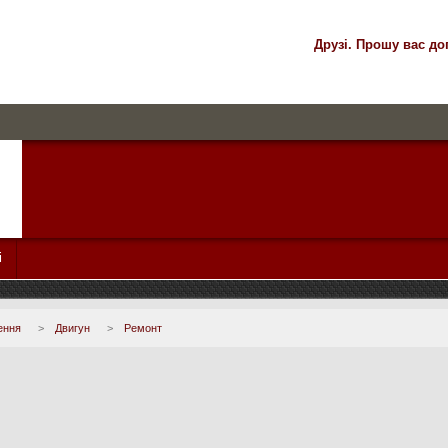
Друзі. Прошу вас до
і
ення
>
Двигун
>
Ремонт