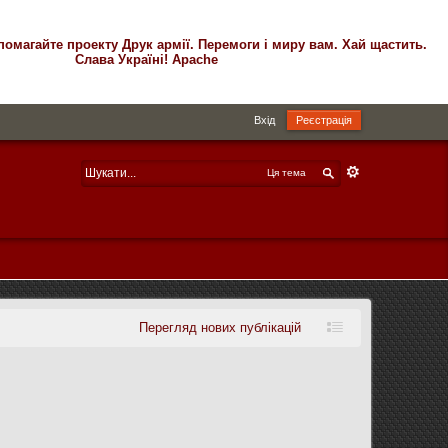
помагайте проекту Друк армії. Перемоги і миру вам. Хай щастить.
Слава Україні! Apache
Вхід
Реєстрація
Ця тема
Перегляд нових публікацій