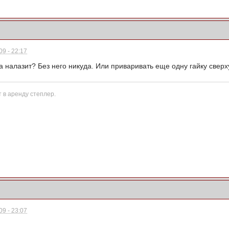
9 - 22:17
 налазит? Без него никуда. Или приваривать еще одну гайку сверх
 в аренду степлер.
9 - 23:07