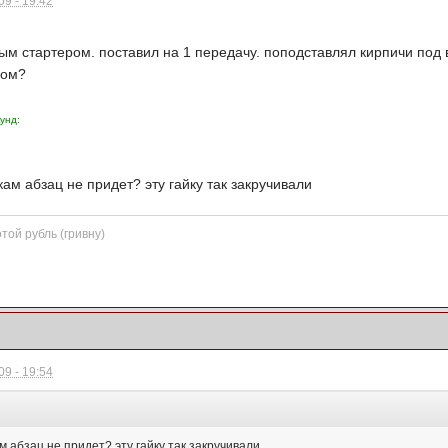
9 - 19:42
ым стартером. поставил на 1 передачу. поподставлял кирпичи под
-ом?
унд:
ам абзац не придет? эту гайку так закручивали
той рубль (гривну)
9 - 19:54
 абзац не придет? эту гайку так закручивали