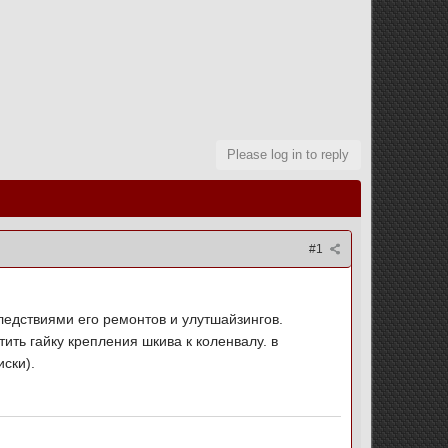
Please log in to reply
#1
ледствиями его ремонтов и улутшайзингов.
ить гайку крепления шкива к коленвалу. в
иски).