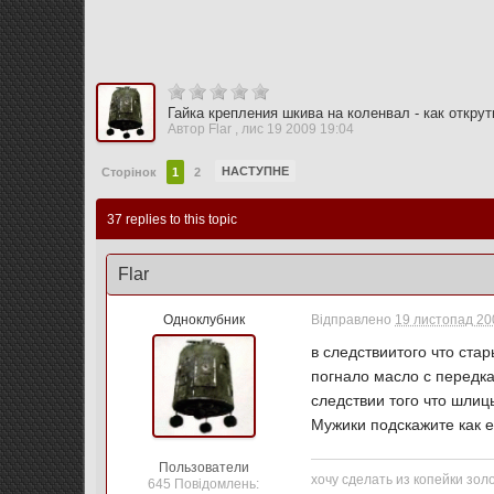
Гайка крепления шкива на коленвал - как открут
Автор
Flar
,
лис 19 2009 19:04
НАСТУПНЕ
Сторінок
1
2
37 replies to this topic
Flar
Одноклубник
Відправлено
19 листопад 200
в следствиитого что ста
погнало масло с передка
следствии того что шлиц
Мужики подскажите как е
Пользователи
хочу сделать из копейки золо
645 Повідомлень: