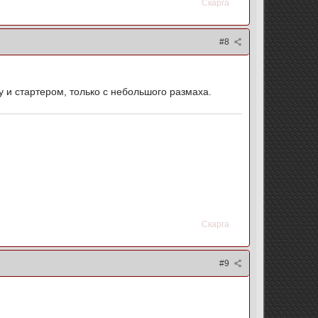
Скарга
#8
у и стартером, только с небольшого размаха.
Скарга
#9