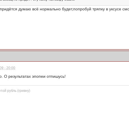
к придётся думаю всё нормально будет,попробуй тряпку в уксусе смо
9 - 20:00
ю. О результатах эпопеи отпишусь!
той рубль (гривну)