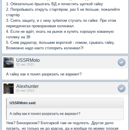
1. Обязательно брызгать ВД и почистить щеткой гайку
2. Попробывать откруть стартёром, раз 5 не больше, пожалейте
стартёр
3. Снять защиту, и с низу зубилом стучать по гайке. При этом
периодически проворачивая коленвал.
4. Если не идёт, ехать на рынок и купить хорошую кованную
головку на 38
5. Сняв радиатор, большим вороткой - ломом, срывать гайку.
Возможно надо както стопорить коленвал?!
USSRMoto
02 лют 2013
А гайку как я понял разрезать не вариант?
Alexhunter
02 лют 2013
USSRMoto said
А гайку как я понял разрезать не вариант?
Чем? Бензорезом? Болгаркой там не подлезть. Другое дело
погреть, но только не до красна, да и вообще по моему плохая