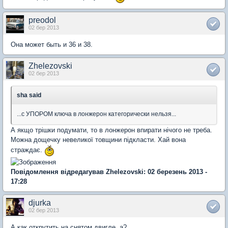
preodol
02 бер 2013
Она может быть и 36 и 38.
Zhelezovski
02 бер 2013
sha said
...с УПОРОМ ключа в лонжерон категорически нельзя...
А якщо трішки подумати, то в лонжерон впирати нічого не треба.
Можна дощечку невеликої товщини підкласти. Хай вона
страждає.
Повідомлення відредагував Zhelezovski: 02 березень 2013 -
17:28
djurka
02 бер 2013
А как открутить на снятом двигле, а?