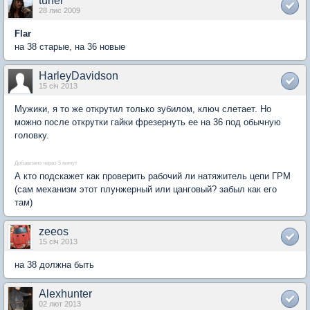
tuner
28 лис 2009
Flar
на 38 старые, на 36 новые
HarleyDavidson
15 січ 2013
Мужики, я то же открутил только зубилом, ключ слетает. Но
можно после открутки гайки фрезернуть ее на 36 под обычную
головку.
Добавлено через 5 минут
А кто подскажет как проверить рабочий ли натяжитель цепи ГРМ
(сам механизм этот плунжерный или цанговый? забыл как его
там)
zeeos
15 січ 2013
на 38 должна быть
Alexhunter
02 лют 2013