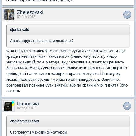
Zhelezovski
02 бер 2013
djurka said
А как открутить на снятом двигле, а?
Стопорнути маховик фіксатором і крутити довгим ключем, а ще
краще пневматичним гайковертом (знаю, не у всіх є). Якщо
маховик знятий, то є метода, яку запозичив з практики ремонту
бензопилок. Викручуємо свічки припустимо першого і четвертого
циліндрів і напихаємо в камери згорання мотузок. На мотузку
можна нав'язати вузлів - менше пхати прийдеться. Звичайно,
розпредвал повинен бути знятий, або по крайній мірі піднята його
постіль.
Папинька
02 бер 2013
Zhelezovski said
Стопорнути маховик фіксатором