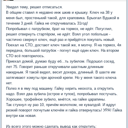
Увидел тему, решил отписаться.
В общем ставил я недавно инж шкив и крышку. Ключ на 38 у
меня был, простенький такой, для храповика. Брызгал Вдшкой в
течении 3 дней. Гайка не откручивалась 31год!
Попробывал с патрубком, брат на тормоз, не идёт. Погуглил,
решил отвернуть стартёром, не идёт. Взял угол побольше -
частично свернул ключ, ещё раз и прийдётся покупать новый.
Поехал на СТО, достают ключ такой же, я молчу. Я на тормоз, 4я
передача, большой патрубок - погнут ещё один ключ. На втором
СТО всё повторилось.
Приехал домой, думаю буду еб...ть зубилом. Подошол сосед,
лет 75. Говорит раньше откручивали шахтным длинным
накидным. Я такой видел, весит дохера, длинный. В шахте им
затягивают хомуты при арочной крепи. Но у меня такого ключа
нет.
Полез я в яму под машину. Гайку херить неохота, а открутить
надо. Взял два зубила (острое и тупое), попробывал постучать.
Хорошее, трофейное зубило, мнётся, на гайке царапины.
Так стукнул ну раз 10, причём молотком, не кувалдой. И вдруг
резкий поворот погнутым ключём и гайка отвернулась! УРА! Гайка
внутри как новая.
Из всего этого можно сделать вывод как открутить: