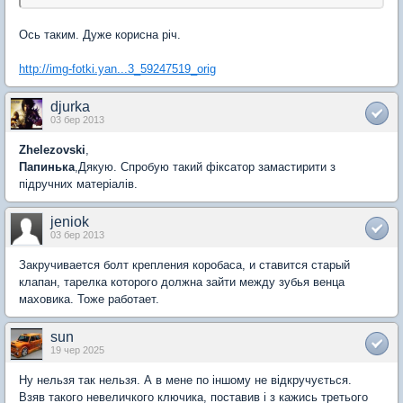
Ось таким. Дуже корисна річ.
http://img-fotki.yan...3_59247519_orig
djurka
03 бер 2013
Zhelezovski
,
Папинька
,Дякую. Спробую такий фіксатор замастирити з
підручних матеріалів.
jeniok
03 бер 2013
Закручивается болт крепления коробаса, и ставится старый
клапан, тарелка которого должна зайти между зубья венца
маховика. Тоже работает.
sun
19 чер 2025
Ну нельзя так нельзя. А в мене по іншому не відкручується.
Взяв такого невеличкого ключика, поставив і з кажись третього