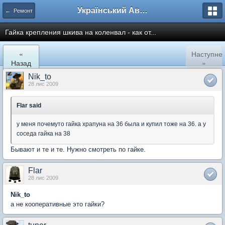
Український Автоклуб ВАЗ
← Ремонт
Гайка крепления шкива на коленвал - как от...
«
Наступне
Назад
»
Nik_to
28 лис 2009
Flar said
у меня почемуто гайка храпуна на 36 была и купил тоже на 36. а у
соседа гайка на 38
Бывают и те и те. Нужно смотреть по гайке.
Flar
28 лис 2009
Nik_to
а не кооперативные это гайки?