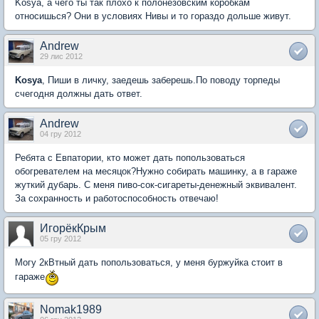
Kosya, а чего ты так плохо к полонезовским коробкам
относишься? Они в условиях Нивы и то гораздо дольше живут.
Andrew
29 лис 2012
Kosya
, Пиши в личку, заедешь заберешь.По поводу торпеды
счегодня должны дать ответ.
Andrew
04 гру 2012
Ребята с Евпатории, кто может дать попользоваться
обогревателем на месяцок?Нужно собирать машинку, а в гараже
жуткий дубарь. С меня пиво-сок-сигареты-денежный эквивалент.
За сохранность и работоспособность отвечаю!
ИгорёкКрым
05 гру 2012
Могу 2кВтный дать попользоваться, у меня буржуйка стоит в
гараже
Nomak1989