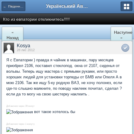
Український Автоклуб ВАЗ
← Південний регіон
Кто из евпатории откликнитесь!!!!!
«
Наступне
Назад
»
Kosya
28 лис 2012
Я с Евпатории ) правда я чайник в машинах, пару месяцев
приобрел 2106, поставил стеклопод. окна от 2107, сиденья от
вольвы. Теперь ищу мастера с прямыми руками, или просто
хороших людей для установки торпеды от БМВ или Опеля А в
мою 2106. Так же ищу 5-ку родную ВАЗ, не хочу полонез, если
где-то слышно маякните, по поводу наклеек почитал, сделал ?
если да то могу на свою шестерку наклеить .
Добавлено через 39 минут
вот такое хотелось бы
Добавлено через 1 минуту