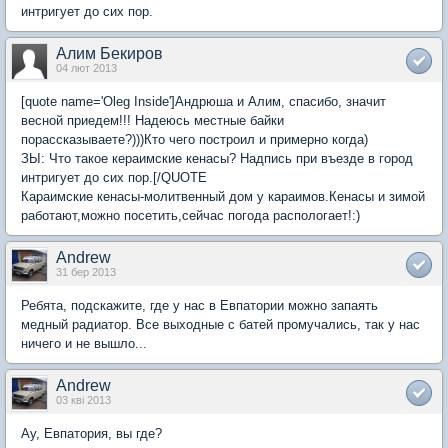
интригует до сих пор.
Алим Бекиров
04 лют 2013
[quote name='Oleg Inside']Андрюша и Алим, спасибо, значит
весной приедем!!! Надеюсь местные байки
порассказываете?)))Кто чего построил и примерно когда)
ЗЫ: Что такое кераимские кенасы? Надпись при въезде в город
интригует до сих пор.[/QUOTE
Караимские кенасы-молитвенный дом у караимов.Кенасы и зимой
работают,можно посетить,сейчас погода распологает!:)
Andrew
31 бер 2013
Ребята, подскажите, где у нас в Евпатории можно запаять
медный радиатор. Все выходные с батей промучались, так у нас
ничего и не вышло...
Andrew
03 кві 2013
Ау, Евпатория, вы где?