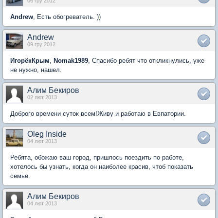
06 гру 2012
Andrew
, Есть обогреватель. ))
Andrew
09 гру 2012
ИгорёкКрым
,
Nomak1989
, Спасибо ребят что откликнулись, уже
не нужно, нашел.
Алим Бекиров
02 лют 2013
Доброго времени суток всем!Живу и работаю в Евпатории.
Oleg Inside
04 лют 2013
Ребята, обожаю ваш город, пришлось поездить по работе,
хотелось бы узнать, когда он наиболее красив, чтоб показать
семье.
Алим Бекиров
04 лют 2013