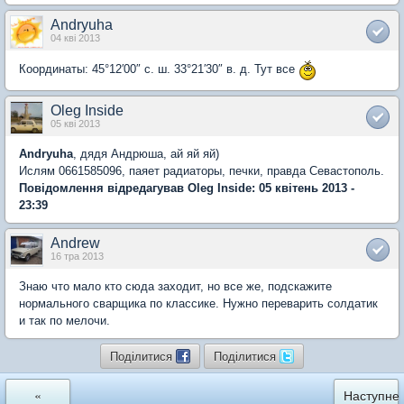
Andryuha
04 кві 2013
Координаты: 45°12′00″ с. ш. 33°21′30″ в. д. Тут все
Oleg Inside
05 кві 2013
Andryuha
, дядя Андрюша, ай яй яй)
Ислям 0661585096, паяет радиаторы, печки, правда Севастополь.
Повідомлення відредагував Oleg Inside: 05 квітень 2013 -
23:39
Andrew
16 тра 2013
Знаю что мало кто сюда заходит, но все же, подскажите
нормального сварщика по классике. Нужно переварить солдатик
и так по мелочи.
Поділитися
Поділитися
«
Наступне