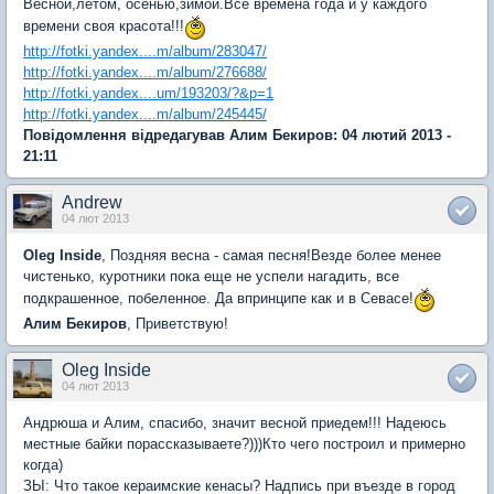
Весной,летом, осенью,зимой.Все времена года и у каждого
времени своя красота!!!
http://fotki.yandex....m/album/283047/
http://fotki.yandex....m/album/276688/
http://fotki.yandex....um/193203/?&p=1
http://fotki.yandex....m/album/245445/
Повідомлення відредагував Алим Бекиров: 04 лютий 2013 -
21:11
Andrew
04 лют 2013
Oleg Inside
, Поздняя весна - самая песня!Везде более менее
чистенько, куротники пока еще не успели нагадить, все
подкрашенное, побеленное. Да впринципе как и в Севасе!
Алим Бекиров
, Приветствую!
Oleg Inside
04 лют 2013
Андрюша и Алим, спасибо, значит весной приедем!!! Надеюсь
местные байки порассказываете?)))Кто чего построил и примерно
когда)
ЗЫ: Что такое кераимские кенасы? Надпись при въезде в город