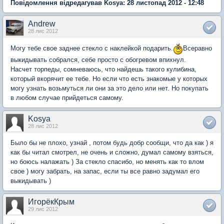
Повідомлення відредагував Kosya: 28 листопад 2012 - 12:48
Andrew
28 лис 2012
Могу тебе свое заднее стекло с наклейкой подарить.
Всеравно
выкидывать собрался, себе просто с обогревом впихнул.
Насчет торпеды, сомневаюсь, что найдешь такого кулибина,
который вкорячит ее тебе. Но если что есть знакомые у которых
могу узнать возьмуться ли они за это дело или нет. Но покупать
в любом случае прийдеться самому.
Kosya
28 лис 2012
Было бы не плохо, узнай , потом будь добр сообщи, что да как ) я
как бы читал смотрел, не очень и сложно, думал самому взяться,
но боюсь налажать ) За стекло спасибо, но менять как то влом
свое ) могу забрать, на запас, если ты все равно задумал его
выкидывать )
ИгорёкКрым
29 лис 2012