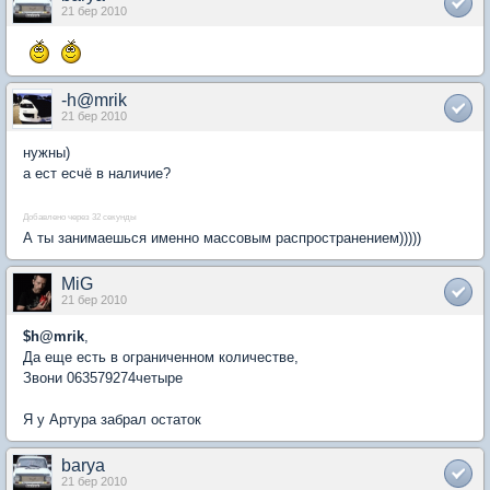
21 бер 2010
-h@mrik
21 бер 2010
нужны)
а ест есчё в наличие?
Добавлено через 32 секунды
А ты занимаешься именно массовым распространением)))))
MiG
21 бер 2010
$h@mrik
,
Да еще есть в ограниченном количестве,
Звони 063579274четыре
Я у Артура забрал остаток
barya
21 бер 2010