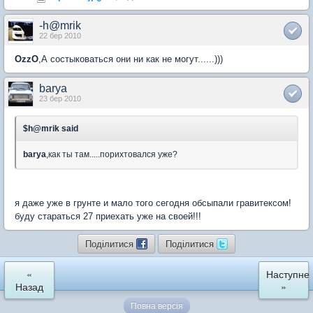
-h@mrik
22 бер 2010
OzzO
,А состыковаться они ни как не могут......)))
barya
23 бер 2010
$h@mrik said
barya
,как ты там.....порихтовался уже?
я даже уже в грунте и мало того сегодня обсыпали гравитексом!
буду стараться 27 приехать уже на своей!!!
Поділитися
Поділитися
«
Наступне
Назад
»
Повна версія