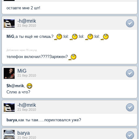
оставте мне 2 шт!
-h@mrik
21 бер 2010
MiG
,а ты ещё не спишь?
:lol:
:lol:
:lol:
Добавлено через 55 секунд
телефон включил????Заряжен?
MiG
21 бер 2010
$h@mrik
,
Сплю а что?
-h@mrik
21 бер 2010
barya
,как ты там.....порихтовался уже?
barya
21 бер 2010