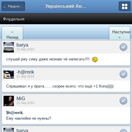
Український Автоклуб ВАЗ
← Південний регіон
Флудильня
«
Наступне
Назад
»
barya
21 бер 2010
слушай ржу сижу даже незнаю чё написать!!!! :
-h@mrik
21 бер 2010
Спрашивал я у брата.......скорее всего, что ещё +1 Копа)))))
MiG
21 бер 2010
$h@mrik
,
Ему наклейки не нужны?
barya