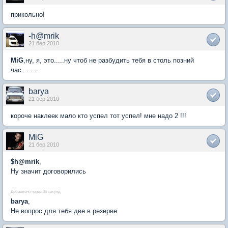
прикольно!
-h@mrik
21 бер 2010
MiG
,ну, я, это.....ну чтоб не разбудить тебя в столь позний
час........
barya
21 бер 2010
короче наклеек мало кто успел тот успел! мне надо 2 !!!
MiG
21 бер 2010
$h@mrik
,
Ну значит договорились
Добавлено через 36 секунд
barya
,
Не вопрос для тебя две в резерве