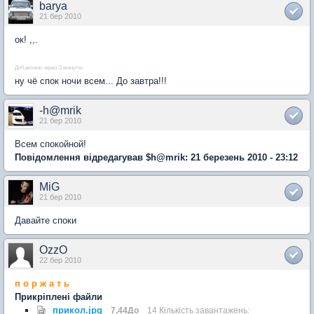
barya
21 бер 2010
ок! ,,.
Добавлено через 3 минуты
ну чё спок ночи всем... До завтра!!!
-h@mrik
21 бер 2010
Всем спокойной!
Повідомлення відредагував $h@mrik: 21 березень 2010 - 23:12
MiG
21 бер 2010
Давайте споки
OzzO
22 бер 2010
п о р ж а т ь
Прикріплені файли
прикол.jpg
7,44До
14 Кількість завантажень: