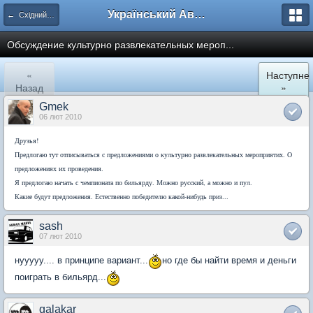
Український Автоклуб ВАЗ
← Східний регіон
Обсуждение культурно развлекательных мероп...
«
Наступне
Назад
»
Gmek
06 лют 2010
Друзья!
Предлогаю тут отписываться с предложениями о культурно развлекательных мероприятих. О
предложениях их проведения.
Я предлогаю начать с чемпионата по бильярду. Можно русский, а можно и пул.
Какие будут предложения. Естественно победителю какой-нибудь приз...
sash
07 лют 2010
нууууу.... в принципе вариант...
но где бы найти время и деньги
поиграть в бильярд...
galakar