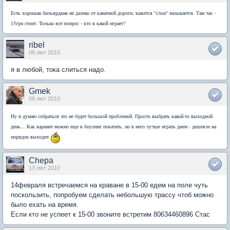
Есть хорошая бильярдная не далеко от канатной дороги, кажется "слон" называется. Там час -
15грн стоит. Только вот вопрос - кто в какой играет?
ribel
08 лют 2010
я в любой, тока слиться надо.
Gmek
08 лют 2010
Ну я думаю собраться это не будет большой проблемой. Просто выбрать какой-то выходной
день... Как вариант можно еще в боулинг покатать, но в него лучше играть днем - дешевле на
порядок выходит
Chepa
13 лют 2010
14февраля встречаемся на краване в 15-00 едем на поле чуть
поскользить, попробуем сделать небольшую трассу чтоб можно
было ехать на время.
Если кто не успеет к 15-00 звоните встретим 80634460896 Стас