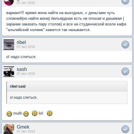
07 лют 2010
вариант!!! время мона найти на выходных, с деньгами чуть
сложней(но найти мона) бильярдная есть не плохая и дешевая (
зарание заказать пару столов) и все на студенчиской возле кафе
"альпийский холмик" кажется так называется.
ribel
07 лют 2010
о! надо слиться.
sash
07 лют 2010
ribel said
о! надо слиться.
:multi:
:lol:
Gmek
07 лют 2010