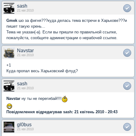
sash
21 кві 2010
Gmek
шо за фигня???куда делась тема встречи в Харькове???и
пишет такую хрень...
Тема не указан(-а). Если вы пришли по правильной ссылке,
пожалуйста, сообщите администрации о нерабочей ссылке.
Navstar
21 кві 2010
+1
Куда пропал весь Харьковский флуд?
sash
21 кві 2010
Navstar
ну ты не перегибай!!!!
Повідомлення відредагував sash: 21 квітень 2010 - 20:43
gl0bus
21 кві 2010