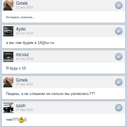
Gmek
13 лют 2010
Постараюсь подъехать...
4ydo
13 лют 2010
а мы там будем в 14)))гы гы
mcvaz
14 лют 2010
Я буду к 15.
Gmek
27 бер 2010
Пацаны, а не слишком ли сильно мы увлеклись???
sash
27 бер 2010
чем???
))