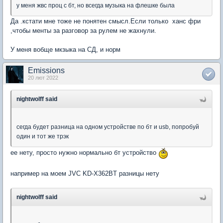
у меня жвс проц с бт, но всегда музыка на флешке была
Да .кстати мне тоже не понятен смысл.Если только ханс фри
,чтобы менты за разговор за рулем не жахнули.
У меня вобще мкзыка на СД, и норм
Emissions
20 лют 2022
nightwolff said
сегда будет разница на одном устройстве по бт и usb, попробуй
один и тот же трэк
ее нету, просто нужно нормально бт устройство
например на моем JVC KD-X362BT разницы нету
nightwolff said