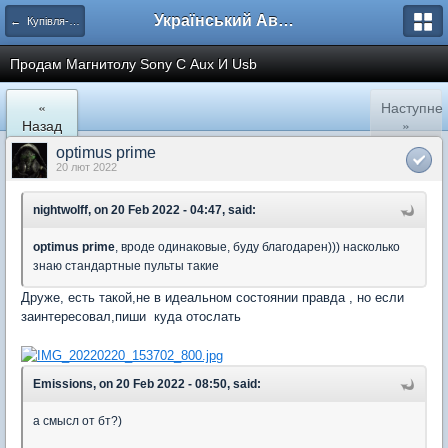
Український Автоклуб ВАЗ
← Купівля-продаж
Продам Магнитолу Sony С Aux И Usb
«
Наступне
Назад
»
optimus prime
20 лют 2022
nightwolff, on 20 Feb 2022 - 04:47, said:
optimus prime
, вроде одинаковые, буду благодарен))) насколько
знаю стандартные пульты такие
Друже, есть такой,не в идеальном состоянии правда , но если
заинтересовал,пиши куда отослать
Emissions, on 20 Feb 2022 - 08:50, said:
а смысл от бт?)