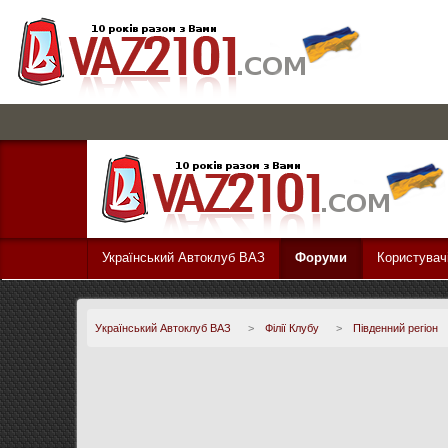
Український Автоклуб ВАЗ
Форуми
Користувач
Український Автоклуб ВАЗ
>
Філії Клубу
>
Південний регіон