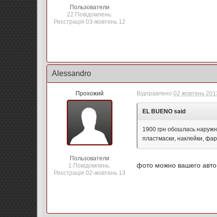
Пользователи
22 Повідомлень:
Реєстрація 03-жовтень 12
Alessandro
Прохожий
Відправлено
02 жовтень 2013
EL BUENO said
1900 грн обошлась наружн
пластмаски, наклейки, фары
Пользователи
фото можно вашего автом
1 Повідомлень:
Реєстрація 02-жовтень 13