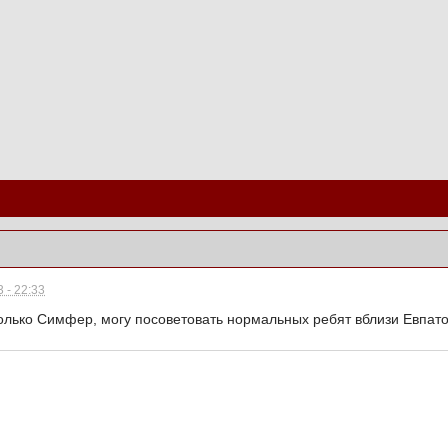
 - 22:33
олько Симфер, могу посоветовать нормальных ребят вблизи Евпат