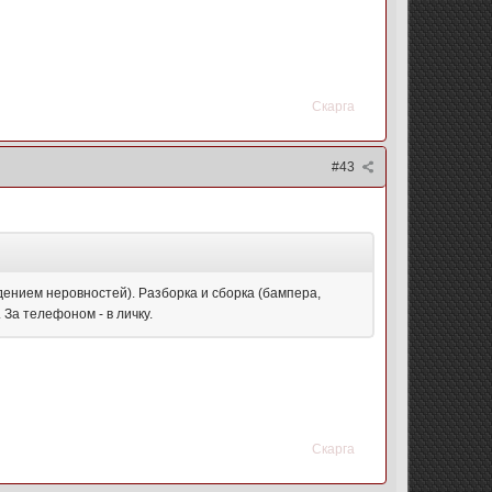
Скарга
#43
дением неровностей). Разборка и сборка (бампера,
 За телефоном - в личку.
Скарга