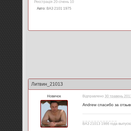
Реєстрація 20-січень 10
Авто:
ВАЗ 2101 1975
Литвин_21013
Новичок
Відправлено
30 травень 2013
Andrew спасибо за отзы
_ _ _ _ _ _ _ _ _ _ _ _
ВАЗ 21013 1986 года выпуск