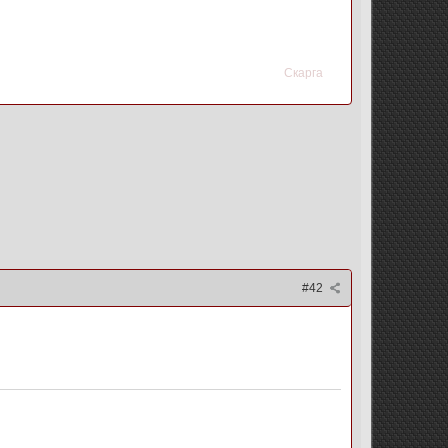
Скарга
#42