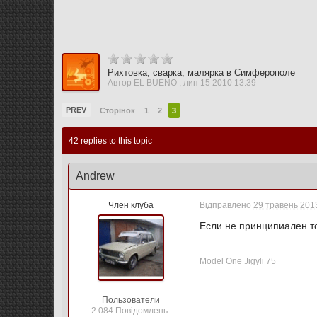
Рихтовка, сварка, малярка в Симферополе
Автор
EL BUENO
,
лип 15 2010 13:39
PREV
Сторінок
1
2
3
42 replies to this topic
Andrew
Член клуба
Відправлено
29 травень 2013
Если не принципиален т
Model One Jigyli 75
Пользователи
2 084 Повідомлень: