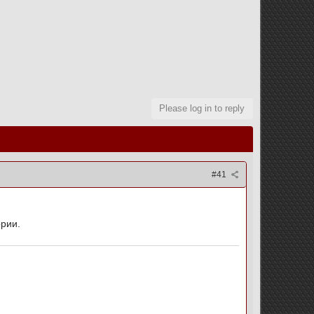
Please log in to reply
#41
ории.