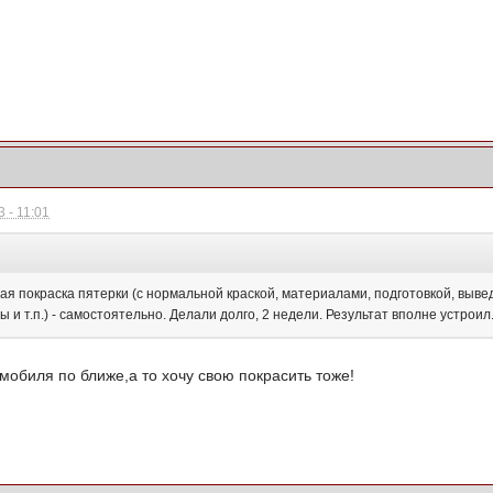
 - 11:01
ая покраска пятерки (с нормальной краской, материалами, подготовкой, выве
 и т.п.) - самостоятельно. Делали долго, 2 недели. Результат вполне устроил.
обиля по ближе,а то хочу свою покрасить тоже!