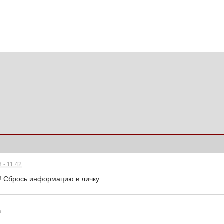
 - 11:42
в! Сбрось информацию в личку.
а