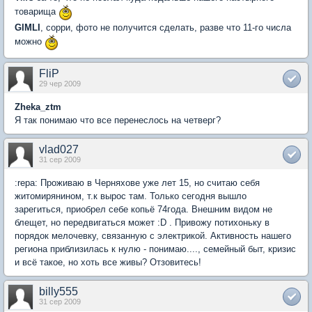
товарища
GIMLI
, сорри, фото не получится сделать, разве что 11-го числа
можно
FliP
29 чер 2009
Zheka_ztm
Я так понимаю что все перенеслось на четверг?
vlad027
31 сер 2009
:repa: Проживаю в Черняхове уже лет 15, но считаю себя
житомирянином, т.к вырос там. Только сегодня вышло
зарегиться, приобрел себе копьё 74года. Внешним видом не
блещет, но передвигаться может :D . Привожу потихоньку в
порядок мелочевку, связанную с электрикой. Активность нашего
региона приблизилась к нулю - понимаю...., семейный быт, кризис
и всё такое, но хоть все живы? Отзовитесь!
billy555
31 сер 2009