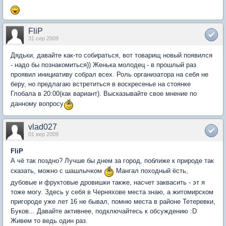
FliP
31 сер 2009
Дядьки, давайте как-то собираться, вот товарищ новый появился
- надо бы познакомиться)) Женька молодец - в прошлый раз
проявил инициативу собрал всех. Роль организатора на себя не
беру, но предлагаю встретиться в воскресенье на стоянке
Глобала в 20:00(как вариант). Высказывайте свое мнение по
данному вопросу
vlad027
01 вер 2009
FliP
А чё так поздно? Лучше бы днем за город, поближе к природе так
сказать, можно с шашлычком
Мангал походный ёсть,
дубовые и фруктовые дровишки также, насчет заквасить - эт я
тоже могу. Здесь у себя в Черняхове места знаю, а житомирском
пригороде уже лет 16 не бывал, помню места в районе Тетеревки,
Буков... Давайте активнее, подключайтесь к обсуждению :D
Живем то ведь один раз.