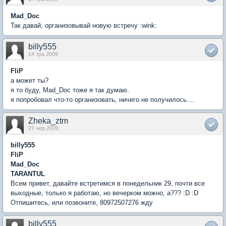
Mad_Doc
Так давай, организовывай новую встречу :wink:
billy555
14 тра 2009
FliP
а может ты?
я то буду, Mad_Doc тоже я так думаю.
я попробовал что-то организовать, ничего не получилось....
Zheka_ztm
27 чер 2009
billy555
FliP
Mad_Doc
TARANTUL
Всем привет, давайте встретимся в понедельник 29, почти все
выходные, только я работаю, но вечерком можно, а??? :D :D
Отпишитесь, или позвоните, 80972507276 жду
billy555