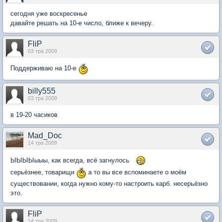
сегодня уже воскресенье
давайте решать на 10-е число, ближе к вечеру.
FliP
03 тра 2009
Поддерживаю на 10-е
billy555
03 тра 2009
в 19-20 часиков
Mad_Doc
14 тра 2009
ЫЫЫЫыыы, как всегда, всё загнулось
серьёзнее, товарищи
а то вы все вспоминаете о моём
существовании, когда нужно кому-то настроить карб. несерьёзно
это.
FliP
14 тра 2009