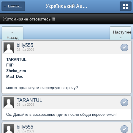
Український Автоклуб ВАЗ
← Центральний регіон
Житомиряне отзовитесь!!!!
«
Наступне
Назад
»
billy555
02 тра 2009
TARANTUL
FliP
Zheka_ztm
Mad_Doc
может организуем очередную встречу?
TARANTUL
03 тра 2009
Ок. Давайте в воскресенье где-то после обеда пересечемся!
billy555
03 тра 2009