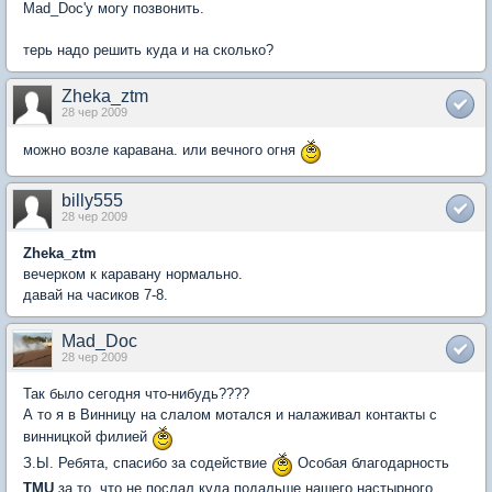
Mad_Doc'y могу позвонить.
терь надо решить куда и на сколько?
Zheka_ztm
28 чер 2009
можно возле каравана. или вечного огня
billy555
28 чер 2009
Zheka_ztm
вечерком к каравану нормально.
давай на часиков 7-8.
Mad_Doc
28 чер 2009
Так было сегодня что-нибудь????
А то я в Винницу на слалом мотался и налаживал контакты с
винницкой филией
З.Ы. Ребята, спасибо за содействие
Особая благодарность
TMU
за то, что не послал куда подальше нашего настырного