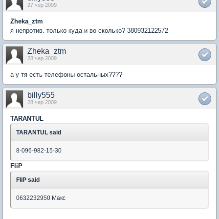
27 чер 2009
Zheka_ztm
я непротив. только куда и во сколько? 380932122572
Zheka_ztm
28 чер 2009
а у тя есть телефоны остальных????
billy555
28 чер 2009
TARANTUL
TARANTUL said
8-096-982-15-30
FliP
FliP said
0632232950 Макс