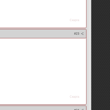
Скарга
#23
Скарга