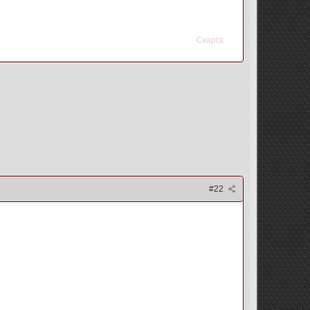
Скарга
#22