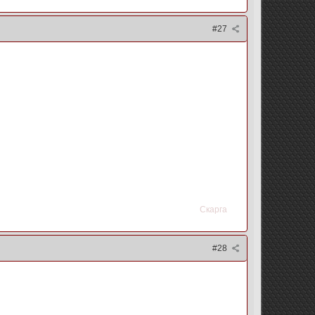
#27
Скарга
#28