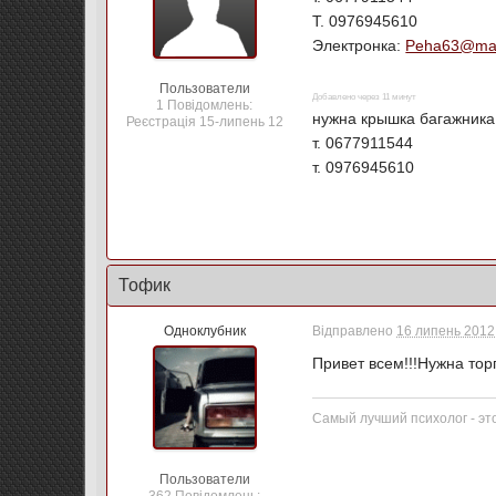
Т. 0976945610
Электронка:
Peha63@mai
Пользователи
Добавлено через 11 минут
1 Повідомлень:
нужна крышка багажника
Реєстрація 15-липень 12
т. 0677911544
т. 0976945610
Тофик
Одноклубник
Відправлено
16 липень 2012 
Привет всем!!!Нужна тор
Самый лучший психолог - эт
Пользователи