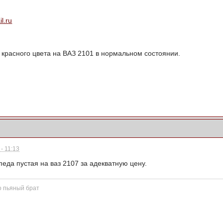
l.ru
 красного цвета на ВАЗ 2101 в нормальном состоянии.
- 11:13
педа пустая на ваз 2107 за адекватную цену.
о пьяный брат