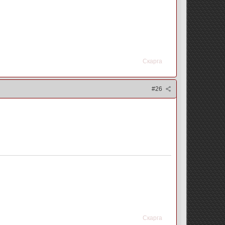
Скарга
#26
Скарга