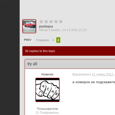
разборка
Автор
Саняба
,
січ 13 2011 21:23
PREV
Сторінок
1
2
36 replies to this topic
try all
Новичок
Відправлено
21 січень 2012 
а номерок не подскажете
Пользователи
31 Повідомлень: