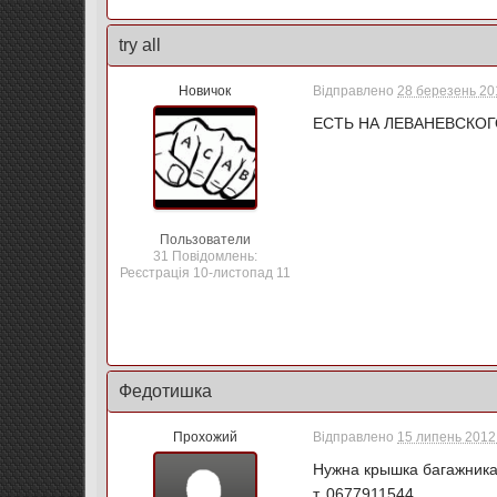
try all
Новичок
Відправлено
28 березень 201
ЕСТЬ НА ЛЕВАНЕВСКОГО
Пользователи
31 Повідомлень:
Реєстрація 10-листопад 11
Федотишка
Прохожий
Відправлено
15 липень 2012 
Нужна крышка багажни
т. 0677911544