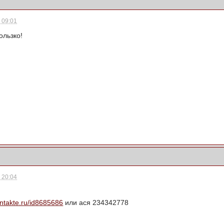
- 09:01
ользко!
- 20:04
ontakte.ru/id8685686
или ася 234342778