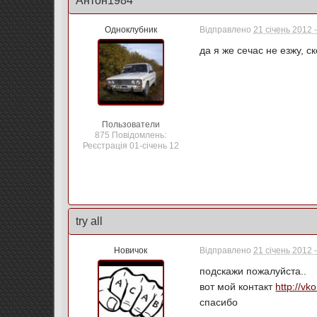
Антон1984
Одноклубник
Відправлено
21 січень 2012 
да я же сечас не езжу, ск
Пользователи
875 Повідомлень:
Реєстрація 01-січень 12
try all
Новичок
Відправлено
21 січень 2012 
подскажи пожалуйста..
вот мой контакт
http://vk
спасибо