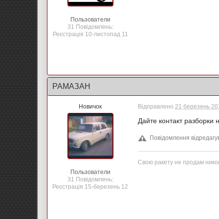
Пользователи
31 Повідомлень:
Реєстрація 10-листопад 11
РАМАЗАН
Новичок
Відправлено
21 березень 201
Дайте контакт разборки 
Повідомлення відредагу
Свою ракету не продам ником
Пользователи
31 Повідомлень:
Реєстрація 15-березень 12