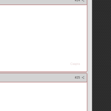
#24
Скарга
#25