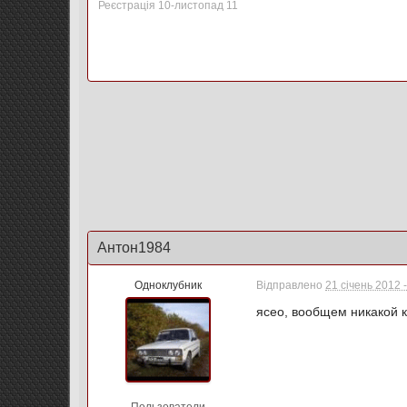
Реєстрація 10-листопад 11
Антон1984
Одноклубник
Відправлено
21 січень 2012 
ясео, вообщем никакой к