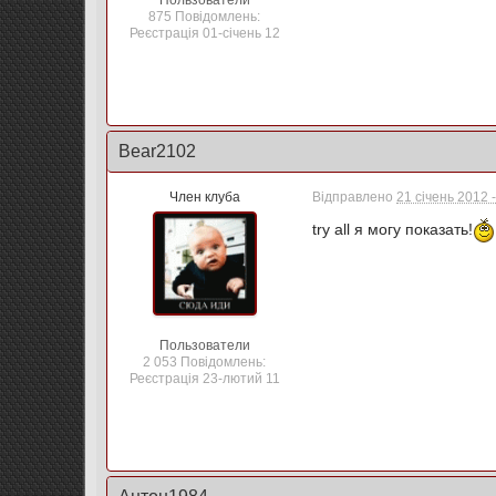
Пользователи
875 Повідомлень:
Реєстрація 01-січень 12
Bear2102
Член клуба
Відправлено
21 січень 2012 
try all я могу показать!
Пользователи
2 053 Повідомлень:
Реєстрація 23-лютий 11