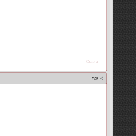
Скарга
#29