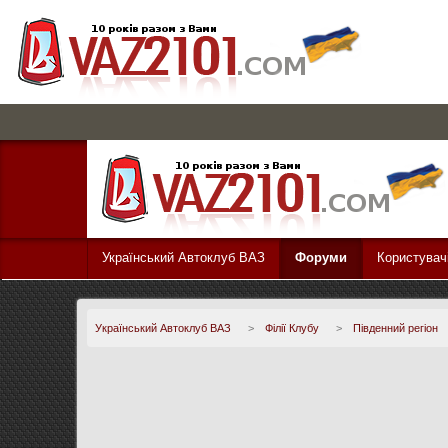
Український Автоклуб ВАЗ
Форуми
Користувач
Український Автоклуб ВАЗ
>
Філії Клубу
>
Південний регіон