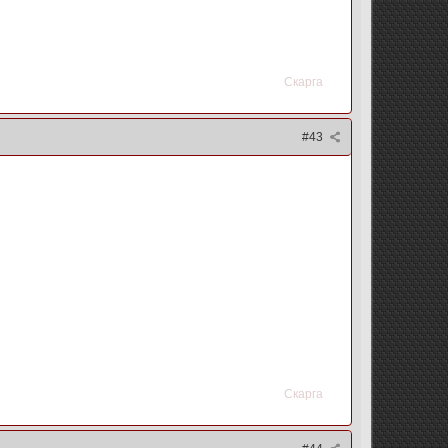
Скарга
#43
Скарга