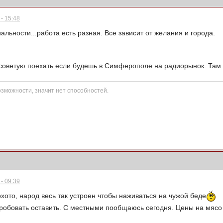
- 15:48
иальности...работа есть разная. Все зависит от желания и города.
? советую поехать если будешь в Симферополе на радиорынок. Та
озможности, значит нет способностей.
- 09:39
охото, народ весь так устроен чтобы наживаться на чужой беде
робовать оставить. С местными пообщаюсь сегодня. Цены на мясо в