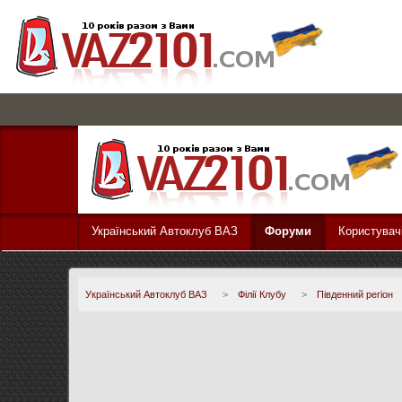
Український Автоклуб ВАЗ
Форуми
Користувач
Український Автоклуб ВАЗ
>
Філії Клубу
>
Південний регіон