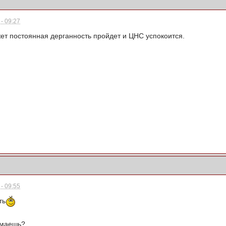
- 09:27
жет постоянная дерганность пройдет и ЦНС успокоится.
- 09:55
ть
думаешь?