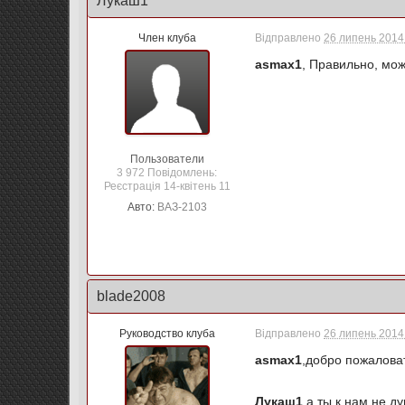
Лукаш1
Член клуба
Відправлено
26 липень 2014 
asmax1
, Правильно, мо
Пользователи
3 972 Повідомлень:
Реєстрація 14-квітень 11
Авто:
ВАЗ-2103
blade2008
Руководство клуба
Відправлено
26 липень 2014 
asmax1
,добро пожалова
Лукаш1
,а ты к нам не 