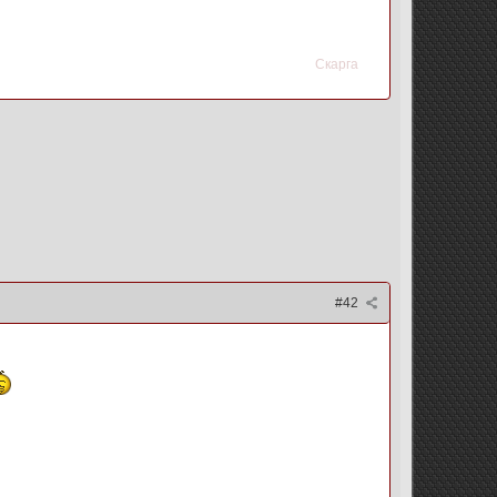
Скарга
#42