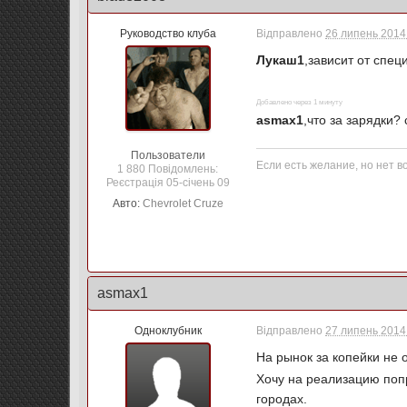
Руководство клуба
Відправлено
26 липень 2014 
Лукаш1
,зависит от спец
Добавлено через 1 минуту
asmax1
,что за зарядки
Пользователи
Если есть желание, но нет в
1 880 Повідомлень:
Реєстрація 05-січень 09
Авто:
Chevrolet Cruze
asmax1
Одноклубник
Відправлено
27 липень 2014 
На рынок за копейки не 
Хочу на реализацию поп
городах.