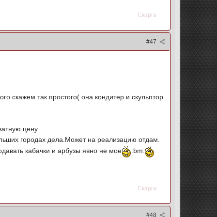
Скарга
#47
го скажем так простого( она кондитер и скульптор
ватную цену.
ольших городах дела.Может на реализацию отдам.
одавать кабачки и арбузы явно не мое
:bm:
Скарга
#48