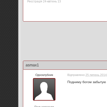
Реєстрація 24-квітень 13
asmax1
Одноклубник
Відправлено
25 липень 2014 
Подниму богом забытую 