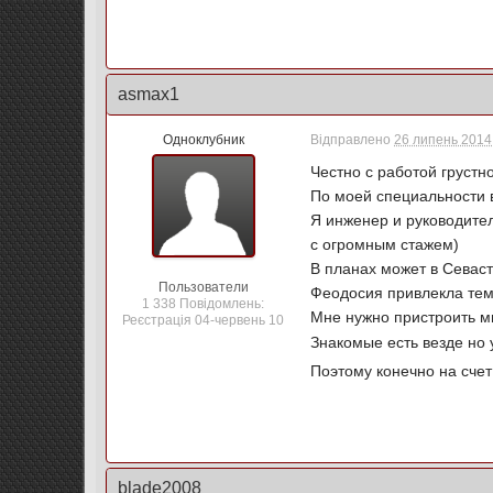
asmax1
Одноклубник
Відправлено
26 липень 2014 
Честно с работой грустно
По моей специальности 
Я инженер и руководител
с огромным стажем)
В планах может в Севас
Пользователи
Феодосия привлекла тем 
1 338 Повідомлень:
Мне нужно пристроить м
Реєстрація 04-червень 10
Знакомые есть везде но 
Поэтому конечно на счет
blade2008