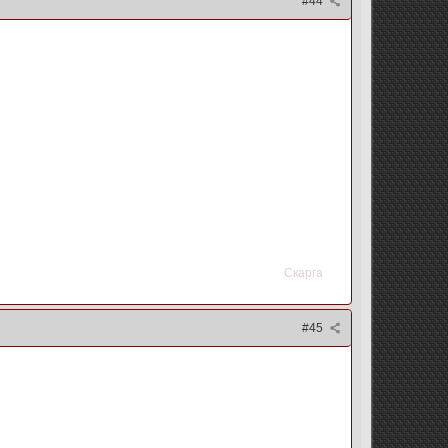
#44
Скарга
#45