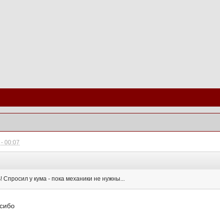
- 00:07
 Спросил у кума - пока механики не нужны...
асибо