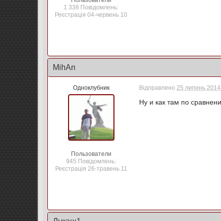
Пользователи
1 338 Повідомлень:
Реєстрація 04-червень 10
MihAn
Одноклубник
Відправлено
25 липень 2014 
Ну и как там по сравне
Пользователи
945 Повідомлень:
Реєстрація 26-травень 11