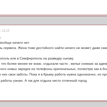
- 11:13
.
вообще ничего нет.
ь сервиса. Жена тоже достойного найти ничего не может, даже само
тополь или в Симферополь на разведку сьезжу.
что более менее ее знаю, отдыхали часто , жилье снимаю за адек
ного новых зарядок на телефоны оригинальных, посмотрю как в б
у них свои заботы. Пока я в Крыму работа нужна однозначно, но пр
 работы узнаю. А так для отдыха чисто отличный город