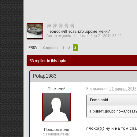
Феодосия!! есть кто ,кроме меня?
Автор
evgeniu_feodosia
,
бер 21 2011 23:42
PREV
Сторінок
1
2
3
53 replies to this topic
Potap1983
Прохожий
Відправлено
21 липень 2013 
Foma said
Привет! Добро пожаловать!
плохо(((( ну и на том сп
Пользователи
5 Повідомлень: