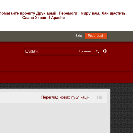
помагайте проекту Друк армії. Перемоги і миру вам. Хай щастить.
Слава Україні! Apache
Вхід
Реєстрація
Ця тема
Перегляд нових публікацій