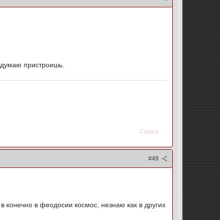
м думаю пристроишь.
Скарга
#49
 конечно в феодосии космос, незнаю как в других