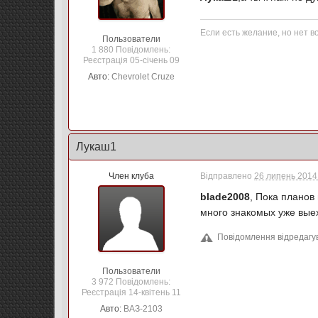
Если есть желание, но нет в
Пользователи
1 880 Повідомлень:
Реєстрація 05-січень 09
Авто:
Chevrolet Cruze
Лукаш1
Член клуба
Відправлено
26 липень 2014 
blade2008
, Пока планов
много знакомых уже выех
Повідомлення відредагув
Пользователи
3 972 Повідомлень:
Реєстрація 14-квітень 11
Авто:
ВАЗ-2103