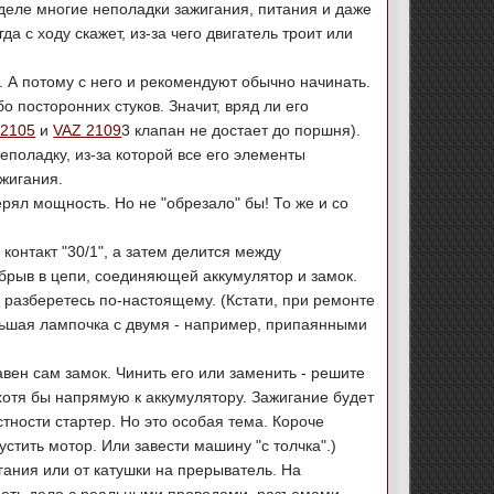
а деле многие неполадки зажигания, питания и даже
с ходу скажет, из-за чего двигатель троит или
я. А потому с него и рекомендуют обычно начинать.
бо посторонних стуков. Значит, вряд ли его
 2105
и
VAZ 2109
3 клапан не достает до поршня).
еполадку, из-за которой все его элементы
ажигания.
ерял мощность. Но не "обрезало" бы! То же и со
 контакт "30/1", а затем делится между
обрыв в цепи, соединяющей аккумулятор и замок.
 разберетесь по-настоящему. (Кстати, при ремонте
ольшая лампочка с двумя - например, припаянными
правен сам замок. Чинить его или заменить - решите
 хотя бы напрямую к аккумулятору. Зажигание будет
стности стартер. Но это особая тема. Короче
устить мотор. Или завести машину "с толчка".)
игания или от катушки на прерыватель. На