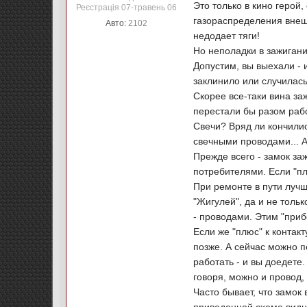
Это только в кино герой
Реєстрація 07-травень 06
газораспределения внешн
Авто:
2102
недодает тяги!
Но неполадки в зажигани
Допустим, вы выехали - и
заклинило или случилас
Скорее все-таки вина за
перестали бы разом рабо
Свечи? Вряд ли кончилис
свечными проводами... А
Прежде всего - замок заж
потребителями. Если "пл
При ремонте в пути луч
"Жигулей", да и не тол
- проводами. Этим "приб
Если же "плюс" к контакт
позже. А сейчас можно п
работать - и вы доедете.
говоря, можно и провод,
Часто бывает, что замок 