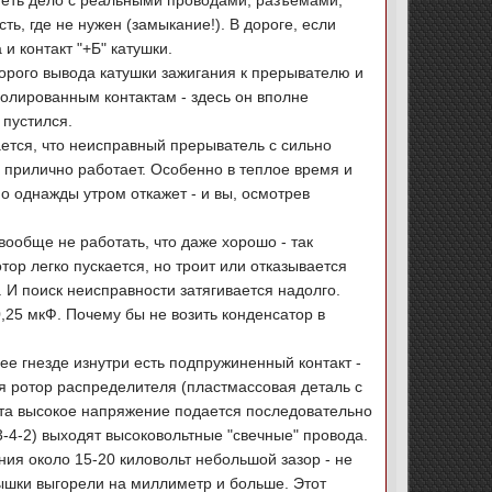
иметь дело с реальными проводами, разъемами,
ть, где не нужен (замыкание!). В дороге, если
и контакт "+Б" катушки.
торого вывода катушки зажигания к прерывателю и
олированным контактам - здесь он вполне
 пустился.
ется, что неисправный прерыватель с сильно
н прилично работает. Особенно в теплое время и
Но однажды утром откажет - и вы, осмотрев
ообще не работать, что даже хорошо - так
ор легко пускается, но троит или отказывается
. И поиск неисправности затягивается надолго.
,25 мкФ. Почему бы не возить конденсатор в
е гнезде изнутри есть подпружиненный контакт -
я ротор распределителя (пластмассовая деталь с
акта высокое напряжение подается последовательно
3-4-2) выходят высоковольтные "свечные" провода.
ния около 15-20 киловольт небольшой зазор - не
рышки выгорели на миллиметр и больше. Этот