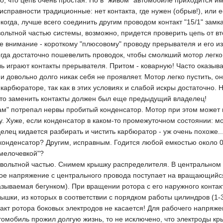
о, что цепь очень простая. Но в "живом" автомобиле приходится 
справности традиционные: нет контакта, где нужен (обрыв!), или ес
огда, лучше всего соединить другим проводом контакт "15/1" замка 
вольтной частью системы, возможно, придется проверить цепь от в
е внимание - короткому "плюсовому" проводу прерывателя и его из
огда достаточно пошевелить проводок, чтобы смолкший мотор легко
ь играют контакты прерывателя. Притом - коварную! Часто оказыва
 довольно долго никак себя не проявляет. Мотор легко пустить, о
арбюраторе, так как в этих условиях и слабой искры достаточно. 
что заменить контакты должен был еще предыдущий владелец!
м" потрепал нервы пробитый конденсатор. Мотор при этом может в
. Хуже, если конденсатор в каком-то промежуточном состоянии: мот
елец кидается разбирать и чистить карбюратор - уж очень похоже..
конденсатор? Другим, исправным. Годится любой емкостью около 0
"мелочевкой"?
вольтной частью. Снимем крышку распределителя. В центральном е
окое напряжение с центрального провода поступает на вращающийс
называемая бегунком). При вращении ротора с его наружного конт
ышки, из которых в соответствии с порядком работы цилиндров (1-
акт ротора боковых электродов не касается! Для рабочего напряже
томобиль прожил долгую жизнь, то не исключено, что электроды к