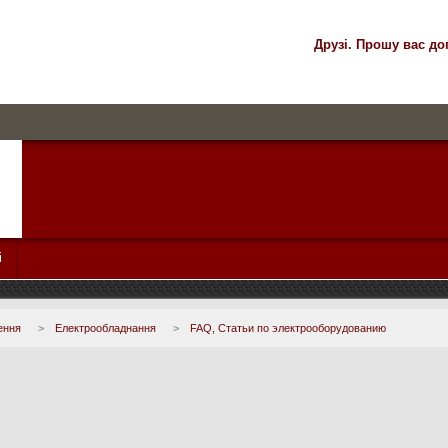
Друзі. Прошу вас до
і
ення
>
Електрообладнання
>
FAQ, Статьи по электрооборудованию