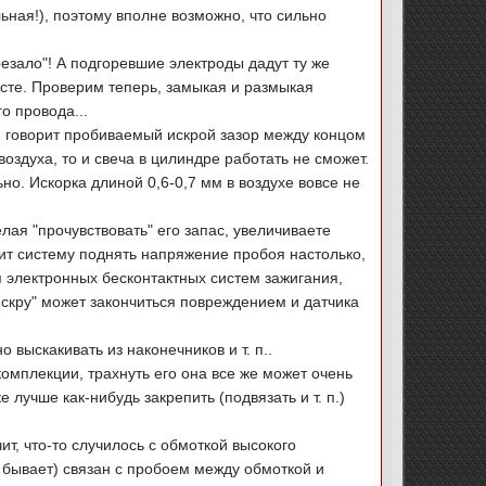
ьная!), поэтому вполне возможно, что сильно
резало"! А подгоревшие электроды дадут ту же
 месте. Проверим теперь, замыкая и размыкая
о провода...
е, говорит пробиваемый искрой зазор между концом
оздуха, то и свеча в цилиндре работать не сможет.
но. Искорка длиной 0,6-0,7 мм в воздухе вовсе не
лая "прочувствовать" его запас, увеличиваете
авит систему поднять напряжение пробоя настолько,
я электронных бесконтактных систем зажигания,
искру" может закончиться повреждением и датчика
выскакивать из наконечников и т. п..
омплекции, трахнуть его она все же может очень
лучше как-нибудь закрепить (подвязать и т. п.)
чит, что-то случилось с обмоткой высокого
 бывает) связан с пробоем между обмоткой и