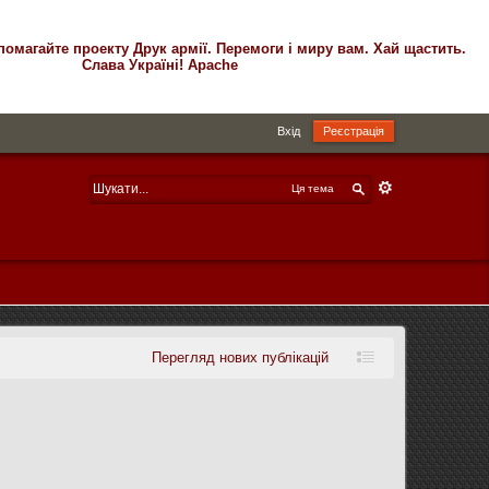
помагайте проекту Друк армії. Перемоги і миру вам. Хай щастить.
Слава Україні! Apache
Вхід
Реєстрація
Ця тема
Перегляд нових публікацій