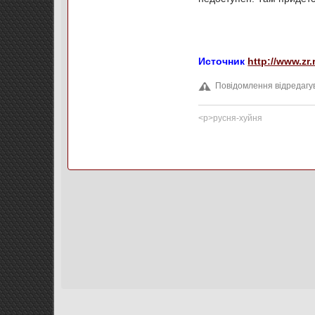
Источник
http://www.zr.
Повідомлення відредагув
<p>русня-хуйня