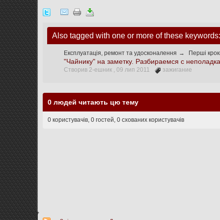
Also tagged with one or more of these keyword
Експлуатація, ремонт та удосконалення
→
Перші крок
"Чайнику" на заметку. Разбираемся с неполадк
Створив 2-ешник ,
09 лип 2011
зажигание
0 людей читають цю тему
0 користувачів, 0 гостей, 0 схованих користувачів