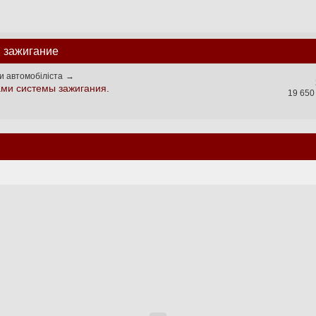
s: зажигание
и автомобіліста
→
ами системы зажигания.
19 650