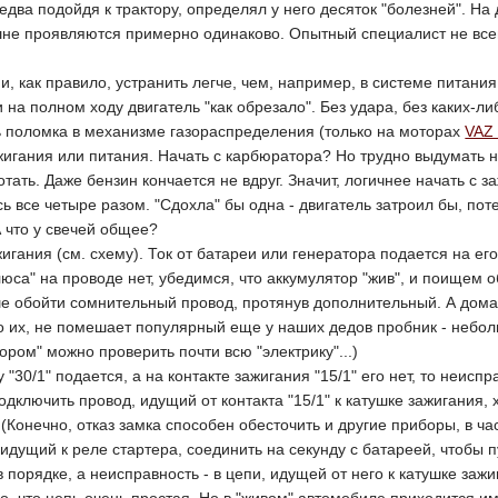
, едва подойдя к трактору, определял у него десяток "болезней". Н
е проявляются примерно одинаково. Опытный специалист не всегда 
и, как правило, устранить легче, чем, например, в системе питани
 на полном ходу двигатель "как обрезало". Без удара, без каких-ли
ь поломка в механизме газораспределения (только на моторах
VAZ
жигания или питания. Начать с карбюратора? Но трудно выдумать н
тать. Даже бензин кончается не вдруг. Значит, логичнее начать с з
ь все четыре разом. "Сдохла" бы одна - двигатель затроил бы, пот
 что у свечей общее?
игания (см. схему). Ток от батареи или генератора подается на его
юса" на проводе нет, убедимся, что аккумулятор "жив", и поищем 
ше обойти сомнительный провод, протянув дополнительный. А дома
ько их, не помешает популярный еще у наших дедов пробник - неб
ором" можно проверить почти всю "электрику"...)
у "30/1" подается, а на контакте зажигания "15/1" его нет, то неис
одключить провод, идущий от контакта "15/1" к катушке зажигания,
 (Конечно, отказ замка способен обесточить и другие приборы, в ча
 идущий к реле стартера, соединить на секунду с батареей, чтобы п
в порядке, а неисправность - в цепи, идущей от него к катушке заж