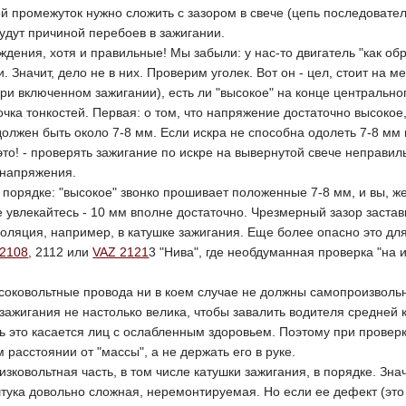
 промежуток нужно сложить с зазором в свече (цепь последовател
удут причиной перебоев в зажигании.
дения, хотя и правильные! Мы забыли: у нас-то двигатель "как об
и. Значит, дело не в них. Проверим уголек. Вот он - цел, стоит на
ри включенном зажигании), есть ли "высокое" на конце центральног
рочка тонкостей. Первая: о том, что напряжение достаточно высоко
должен быть около 7-8 мм. Если искра не способна одолеть 7-8 мм в
это! - проверять зажигание по искре на вывернутой свече неправиль
 напряжения.
в порядке: "высокое" звонко прошивает положенные 7-8 мм, и вы, же
 Не увлекайтесь - 10 мм вполне достаточно. Чрезмерный зазор заст
оляция, например, в катушке зажигания. Еще более опасно это дл
 2108
, 2112 или
VAZ 2121
3 "Нива", где необдуманная проверка "на 
оковольтные провода ни в коем случае не должны самопроизвольно 
ажигания не настолько велика, чтобы завалить водителя средней к
ь это касается лиц с ослабленным здоровьем. Поэтому при проверке 
 расстоянии от "массы", а не держать его в руке.
изковольтная часть, в том числе катушки зажигания, в порядке. Зна
тука довольно сложная, неремонтируемая. Но если ее дефект (это