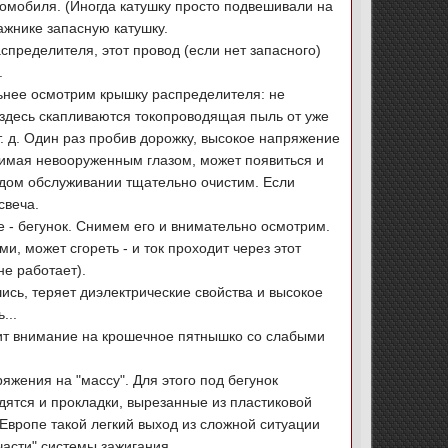
втомобиля. (Иногда катушку просто подвешивали на
ажнике запасную катушку.
аспределителя, этот провод (если нет запасного)
.
льнее осмотрим крышку распределителя: не
о здесь скапливаются токопроводящая пыль от уже
т. д. Один раз пробив дорожку, высокое напряжение
димая невооруженным глазом, может появиться и
аждом обслуживании тщательно очистим. Если
свеча.
е - бегунок. Снимем его и внимательно осмотрим.
 может сгореть - и ток проходит через этот
не работает).
шись, теряет диэлектрические свойства и высокое
...
тит внимание на крошечное пятнышко со слабыми
ряжения на "массу". Для этого под бегунок
дятся и прокладки, вырезанные из пластиковой
й Европе такой легкий выход из сложной ситуации
части" системы зажигания.