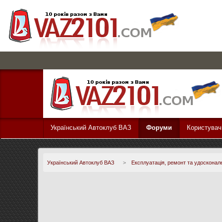
Український Автоклуб ВАЗ
Форуми
Користувач
Український Автоклуб ВАЗ
>
Експлуатація, ремонт та удосконал