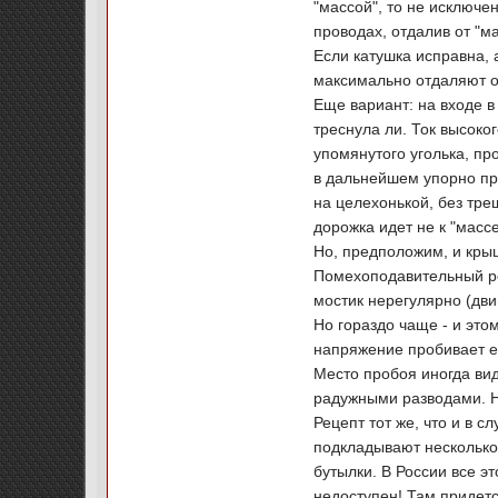
"массой", то не исключе
проводах, отдалив от "м
Если катушка исправна, 
максимально отдаляют о
Еще вариант: на входе в
треснула ли. Ток высоко
упомянутого уголька, пр
в дальнейшем упорно пр
на целехонькой, без тре
дорожка идет не к "массе
Но, предположим, и крыш
Помехоподавительный ре
мостик нерегулярно (дви
Но гораздо чаще - и это
напряжение пробивает ее
Место пробоя иногда ви
радужными разводами. Но
Рецепт тот же, что и в с
подкладывают несколько 
бутылки. В России все эт
недоступен! Там придетс