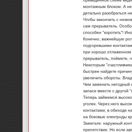
приведенной схеме видн
монтажным блоком. А неи
детально разобраться нек
Чтобы закончить с низко
сам прерыватель. Особо
способен "коротить"! Ин
Конечно, важнейшую рол
подгоревшими контактами
при хорошо отлаженном к
прерыватель, поймете, 
Некоторым "счастливчика
быстрее найдете причину
увеличить обороты. Влад
Чем заменить негодный 
запасе вместе с другой 
Теперь займемся высоко
уголек. Через него выс
контактами, в обиходе 
на боковые электроды кр
Заметьте: наружный конт
препятствие. Но если ав