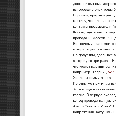
дополнительный искровой
выгоревшие электроды б
Впрочем, прервем рассуж
картину, что плохие свеч
контакты прерывателя (п
Кстати, здесь таится па
провода и "массой". Он 
Вот почему - запомните 
говорит о достаточности
Но допустим, здесь все 
зазор в два-три раза...
что может нарушиться из
например "Таврии",
VAZ
Холла, и коммутатора.
По этим же причинам выс
Хотя мощность системы з
крепко. В первую очеред
конец провода на нужном
А если "высокого" нет? Н
напряжения. Катушка - ш