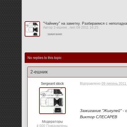
"Чайнику" на заметку. Разбираемся с неполадк
Автор
2-ешник
,
лип 09 2011 16:25
зажигание
No replies to this topic
2-ешник
Sergeant stock
Відправлено
09 липень 2011 
Зажигание "Жигулей" -
Виктор СЛЕСАРЕВ
Модераторы
4 000 Повідомлень: