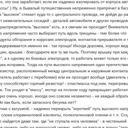
но, что она заработает, если ее надежно изолировать от корпуса а
ассы".) Ну, а бывалый путешественник непременно припрячет в баг
а "высокое" стекает куда-то с центрального провода, не дойдя до р
т нежелательных соседей - деталей автомобиля и других проводов
 распределитель "высокое" есть, а к свечам не проходит! Внимате
го напряжения часто выбирает путь вдоль трещины - тем более чт
одукты обгорания и коррозии электродов, контактов прерывателя и 
идерживается именно ее - так проще! Иногда дорожка, хорошо ви
щин, крышке - благодарите все ту же пыль. Поэтому крышку при к
", а к одному из боковых электродов, то работать может только его 
ка исправна. Тогда на пути высокого напряжения одно препятстви
зистор, расположенный между центральным и наружным контактами,
гатель работает с перебоями) или не проходит вообще (двигатель 
му способствует горячий резистор! - пластмасса под ним, перегрев
. Ток уходит в "массу", мотор на полном ходу прекращает работать
дно очень хорошо, иногда оно совсем незаметно - не каждый обра
 как быть, если запасного бегунка нет?
лучае с катушкой, - надежно перекрыть "короткий" путь высокого нап
слоев хлорвиниловой изоленты, полиэтиленовой пленки и т. п. Сго
о найдется даже там, где "не ступала нога человека" - в чистенько
я уповать либо на дорогущий сервис, либо на взятые в дорогу "зап