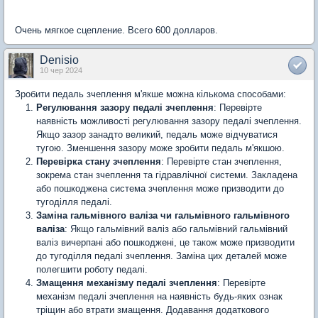
Очень мягкое сцепление. Всего 600 долларов.
Denisio
10 чер 2024
Зробити педаль зчеплення м'якше можна кількома способами:
Регулювання зазору педалі зчеплення
: Перевірте
наявність можливості регулювання зазору педалі зчеплення.
Якщо зазор занадто великий, педаль може відчуватися
тугою. Зменшення зазору може зробити педаль м'якшою.
Перевірка стану зчеплення
: Перевірте стан зчеплення,
зокрема стан зчеплення та гідравлічної системи. Закладена
або пошкоджена система зчеплення може призводити до
тугоділля педалі.
Заміна гальмівного валіза чи гальмівного гальмівного
валіза
: Якщо гальмівний валіз або гальмівний гальмівний
валіз вичерпані або пошкоджені, це також може призводити
до тугоділля педалі зчеплення. Заміна цих деталей може
полегшити роботу педалі.
Змащення механізму педалі зчеплення
: Перевірте
механізм педалі зчеплення на наявність будь-яких ознак
тріщин або втрати змащення. Додавання додаткового