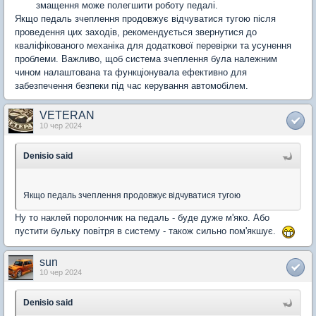
змащення може полегшити роботу педалі.
Якщо педаль зчеплення продовжує відчуватися тугою після
проведення цих заходів, рекомендується звернутися до
кваліфікованого механіка для додаткової перевірки та усунення
проблеми. Важливо, щоб система зчеплення була належним
чином налаштована та функціонувала ефективно для
забезпечення безпеки під час керування автомобілем.
VETERAN
10 чер 2024
Denisio said
Якщо педаль зчеплення продовжує відчуватися тугою
Ну то наклей поролончик на педаль - буде дуже м'яко. Або
пустити бульку повітря в систему - також сильно пом'якшує.
sun
10 чер 2024
Denisio said