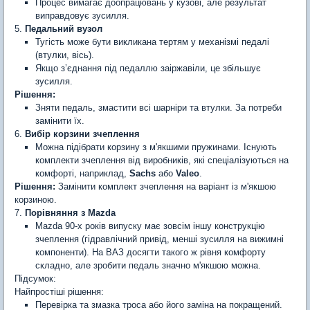
Процес вимагає доопрацювань у кузові, але результат
виправдовує зусилля.
5.
Педальний вузол
Тугість може бути викликана тертям у механізмі педалі
(втулки, вісь).
Якщо з’єднання під педаллю заіржавіли, це збільшує
зусилля.
Рішення:
Зняти педаль, змастити всі шарніри та втулки. За потреби
замінити їх.
6.
Вибір корзини зчеплення
Можна підібрати корзину з м'якшими пружинами. Існують
комплекти зчеплення від виробників, які спеціалізуються на
комфорті, наприклад,
Sachs
або
Valeo
.
Рішення:
Замінити комплект зчеплення на варіант із м'якшою
корзиною.
7.
Порівняння з Mazda
Mazda 90-х років випуску має зовсім іншу конструкцію
зчеплення (гідравлічний привід, менші зусилля на вижимні
компоненти). На ВАЗ досягти такого ж рівня комфорту
складно, але зробити педаль значно м'якшою можна.
Підсумок:
Найпростіші рішення:
Перевірка та змазка троса або його заміна на покращений.