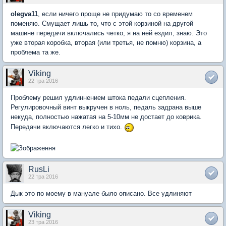
olegva11
, если ничего проще не придумаю то со временем
поменяю. Смущает лишь то, что с этой корзиной на другой
машине передачи включались четко, я на ней ездил, знаю. Это
уже вторая коробка, вторая (или третья, не помню) корзина, а
проблема та же.
Viking
22 тра 2016
Проблему решил удлиннением штока педали сцепления.
Регулировочный винт выкручен в ноль, педаль задрана выше
некуда, полностью нажатая на 5-10мм не достает до коврика.
Передачи включаются легко и тихо.
RusLi
22 тра 2016
Дык это по моему в мануале было описано. Все удлиняют
Viking
23 тра 2016