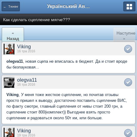
Український Автоклуб ВАЗ
← Тюнінг
Как сделать сцепление мягче???
«
Наступне
Назад
»
Viking
16 тра 2016
olegva11
, новая сцепа не вписалась в бюджет. Да и стоит вроде
бы безпауковая...
olegva11
16 тра 2016
Viking
, У меня тоже жесткое сцепление, но почитав отзывы
просто пришел к выводу, достаточно поставить сцепление ВИС,
по факту смотри, главный сцепления от нивы стоит 200 грн, а
сцепление стоит 800(комплект)) Выгоднее взять просто
сцепление и радоваться около 50т км, или больше.
Viking
19 тра 2016