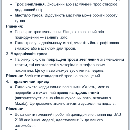
Трос зчеплення.
Зношений або засмічений трос створює
додатковий опір.
Мастило троса.
Відсутність мастила може робити роботу
тугою.
Рішення:
Перевірте трос зчеплення. Якщо він зношений або
пошкоджений — замініть його.
Якщо трос у задовільному стані, змастіть його графітовою
змазкою або мастилом для тросів.
3.
Модернізація троса
На ринку існують
покращені троси зчеплення
зі зменшеним
тертям, які виготовлені з матеріалів із тефлоновим
покриттям. Це суттєво знижує зусилля на педаль.
Рішення:
Замінити стандартний трос на покращений.
4.
Гідравлічний привід
Якщо хочете кардинально поліпшити м'якість, можна
переробити механічний привід на
гідравлічний
(використовується на більш сучасних авто, включно з
Mazda). Це дозволяє значно знизити зусилля на педаль.
Рішення:
Встановити головний і робочий циліндри зчеплення від ВАЗ
2108 або іншої моделі, адаптувавши їх до вашого
автомобіля.