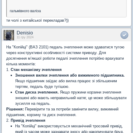
гальмівного валіза
ти чолі з китайської перекладав?))
Denisio
11 гру 2024
На "Копійці" (ВАЗ 2101) педаль зчеплення може здаватися тугою
через конструктивні особливості системи приводу. Для
досягнення м’якшої роботи педалі зчеплення потрібно врахувати
кілька моментів:
1.
Стан механізму зчеплення
Зношення вилки зчеплення або вижимного підшипника.
Якщо підшипник заїдає або вилка працює зі збільшеним
тертям, педаль буде тугішою.
Стан диска зчеплення.
Якщо пружини корзини зчеплення
зношені або мають неправильний натяг, це може збільшувати
зусилля на педаль.
Рішення:
Перевірити та за потреби замінити вилку, вижимний
підшипник, корзину та диск зчеплення.
2.
Привід зчеплення
На "Копійці" використовується механічний тросовий привід,
який із часом може зазнавати зносу або накопичувати бруд.