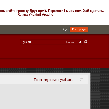
помагайте проекту Друк армії. Перемоги і миру вам. Хай щастить.
Слава Україні! Apache
Вхід
Реєстрація
Помощь
Перегляд нових публікацій