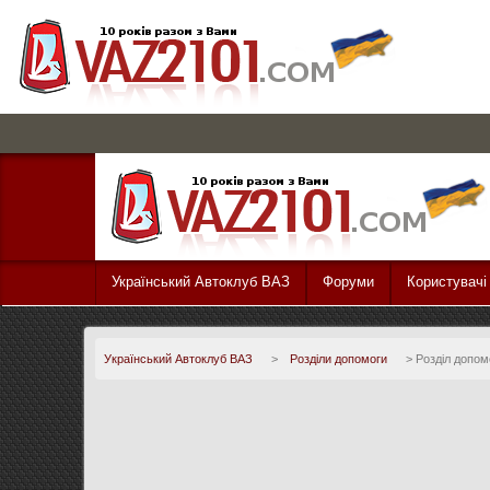
Український Автоклуб ВАЗ
Форуми
Користувачі
Український Автоклуб ВАЗ
>
Розділи допомоги
>
Розділ допом