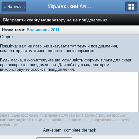
Український Автоклуб ВАЗ
← На головну
Відправити скаргу модератору на це повідомлення
Назва теми:
Большевик 2011
Скарга
Примітка: вам не потрібно вказувати тут тему й повідомлення,
модератор автоматично одержить цю інформацію
Будь ласка, використовуйте цю можливість форуму тільки для скарг
про некоректне повідомлення. Для зв'язку з модератором
використовуйте особисті повідомлення.
Увага: дана форма не призначена для зв'язку з адміністрацією форуму,
використовуйте її тільки для вказівки на правила, що порушують, форуму
публікації!
Anti-spam: complete the task