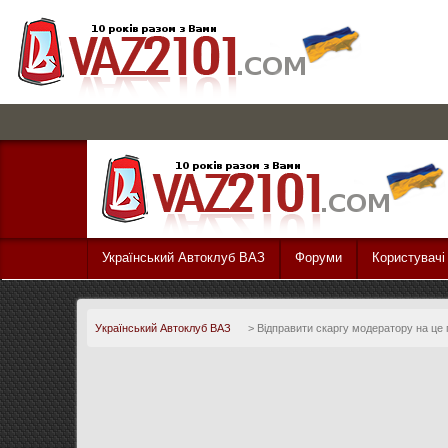
Український Автоклуб ВАЗ
Форуми
Користувачі
Український Автоклуб ВАЗ
>
Відправити скаргу модератору на це