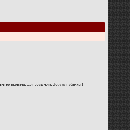
Увага: дана форма не призначена для зв'язку з адміністрацією форуму, використовуйте її тільки для вказівки на правила, що порушують, форуму публікації!