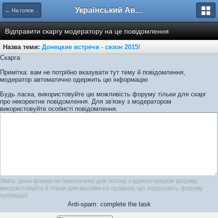
Український Автоклуб ВАЗ
← На головну
Відправити скаргу модератору на це повідомлення
Назва теми:
Донецкие встречи - сезон 2015!
Скарга
Примітка: вам не потрібно вказувати тут тему й повідомлення,
модератор автоматично одержить цю інформацію
Будь ласка, використовуйте цю можливість форуму тільки для скарг
про некоректне повідомлення. Для зв'язку з модератором
використовуйте особисті повідомлення.
Увага: дана форма не призначена для зв'язку з адміністрацією форуму,
використовуйте її тільки для вказівки на правила, що порушують, форуму
публікації!
Anti-spam: complete the task