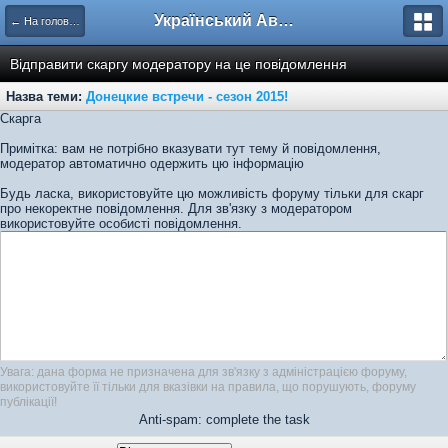
Український Автоклуб ВАЗ
← На головну
Відправити скаргу модератору на це повідомлення
Назва теми:
Донецкие встречи - сезон 2015!
Скарга
Примітка: вам не потрібно вказувати тут тему й повідомлення,
модератор автоматично одержить цю інформацію
Будь ласка, використовуйте цю можливість форуму тільки для скарг
про некоректне повідомлення. Для зв'язку з модератором
використовуйте особисті повідомлення.
Увага: дана форма не призначена для зв'язку з адміністрацією форуму,
використовуйте її тільки для вказівки на правила, що порушують, форуму
публікації!
Anti-spam: complete the task