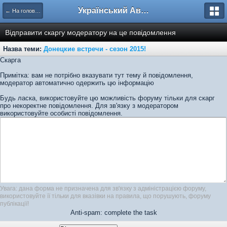
Український Автоклуб ВАЗ
← На головну
Відправити скаргу модератору на це повідомлення
Назва теми:
Донецкие встречи - сезон 2015!
Скарга
Примітка: вам не потрібно вказувати тут тему й повідомлення,
модератор автоматично одержить цю інформацію
Будь ласка, використовуйте цю можливість форуму тільки для скарг
про некоректне повідомлення. Для зв'язку з модератором
використовуйте особисті повідомлення.
Увага: дана форма не призначена для зв'язку з адміністрацією форуму,
використовуйте її тільки для вказівки на правила, що порушують, форуму
публікації!
Anti-spam: complete the task