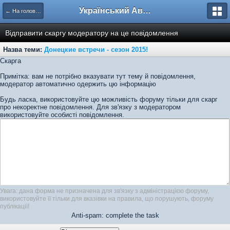
Український Автоклуб ВАЗ
← На головну
Відправити скаргу модератору на це повідомлення
Назва теми:
Донецкие встречи - сезон 2015!
Скарга
Примітка: вам не потрібно вказувати тут тему й повідомлення,
модератор автоматично одержить цю інформацію
Будь ласка, використовуйте цю можливість форуму тільки для скарг
про некоректне повідомлення. Для зв'язку з модератором
використовуйте особисті повідомлення.
Увага: дана форма не призначена для зв'язку з адміністрацією форуму,
використовуйте її тільки для вказівки на правила, що порушують, форуму
публікації!
Anti-spam: complete the task