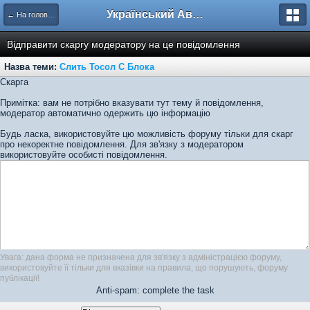
Український Автоклуб ВАЗ
← На головну
Відправити скаргу модератору на це повідомлення
Назва теми:
Слить Тосол С Блока
Скарга
Примітка: вам не потрібно вказувати тут тему й повідомлення,
модератор автоматично одержить цю інформацію
Будь ласка, використовуйте цю можливість форуму тільки для скарг
про некоректне повідомлення. Для зв'язку з модератором
використовуйте особисті повідомлення.
Увага: дана форма не призначена для зв'язку з адміністрацією форуму,
використовуйте її тільки для вказівки на правила, що порушують, форуму
публікації!
Anti-spam: complete the task