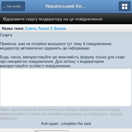
Український Автоклуб ВАЗ
← На головну
Відправити скаргу модератору на це повідомлення
Назва теми:
Слить Тосол С Блока
Скарга
Примітка: вам не потрібно вказувати тут тему й повідомлення,
модератор автоматично одержить цю інформацію
Будь ласка, використовуйте цю можливість форуму тільки для скарг
про некоректне повідомлення. Для зв'язку з модератором
використовуйте особисті повідомлення.
Увага: дана форма не призначена для зв'язку з адміністрацією форуму,
використовуйте її тільки для вказівки на правила, що порушують, форуму
публікації!
Anti-spam: complete the task