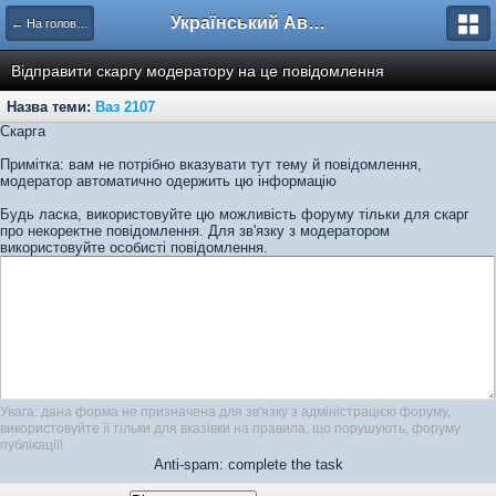
Український Автоклуб ВАЗ
← На головну
Відправити скаргу модератору на це повідомлення
Назва теми:
Ваз 2107
Скарга
Примітка: вам не потрібно вказувати тут тему й повідомлення,
модератор автоматично одержить цю інформацію
Будь ласка, використовуйте цю можливість форуму тільки для скарг
про некоректне повідомлення. Для зв'язку з модератором
використовуйте особисті повідомлення.
Увага: дана форма не призначена для зв'язку з адміністрацією форуму,
використовуйте її тільки для вказівки на правила, що порушують, форуму
публікації!
Anti-spam: complete the task