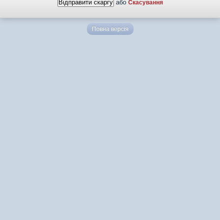
або
Скасування
Повна версія