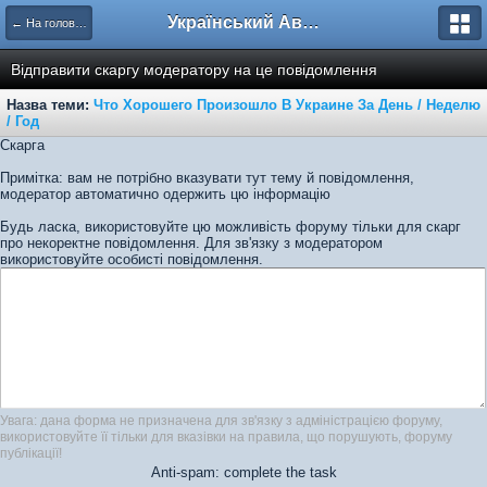
Український Автоклуб ВАЗ
← На головну
Відправити скаргу модератору на це повідомлення
Назва теми:
Что Хорошего Произошло В Украине За День / Неделю
/ Год
Скарга
Примітка: вам не потрібно вказувати тут тему й повідомлення,
модератор автоматично одержить цю інформацію
Будь ласка, використовуйте цю можливість форуму тільки для скарг
про некоректне повідомлення. Для зв'язку з модератором
використовуйте особисті повідомлення.
Увага: дана форма не призначена для зв'язку з адміністрацією форуму,
використовуйте її тільки для вказівки на правила, що порушують, форуму
публікації!
Anti-spam: complete the task