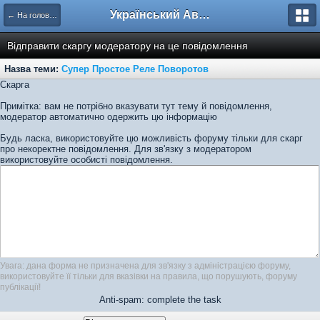
Український Автоклуб ВАЗ
← На головну
Відправити скаргу модератору на це повідомлення
Назва теми:
Супер Простое Реле Поворотов
Скарга
Примітка: вам не потрібно вказувати тут тему й повідомлення,
модератор автоматично одержить цю інформацію
Будь ласка, використовуйте цю можливість форуму тільки для скарг
про некоректне повідомлення. Для зв'язку з модератором
використовуйте особисті повідомлення.
Увага: дана форма не призначена для зв'язку з адміністрацією форуму,
використовуйте її тільки для вказівки на правила, що порушують, форуму
публікації!
Anti-spam: complete the task