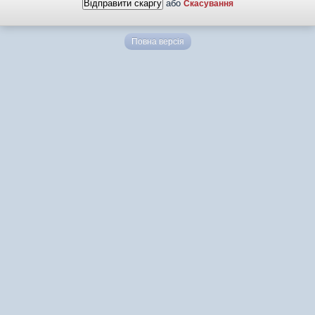
або
Скасування
Повна версія