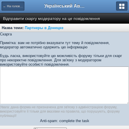
Український Автоклуб ВАЗ
← На головну
Відправити скаргу модератору на це повідомлення
Назва теми:
Партнеры в Донецке
Скарга
Примітка: вам не потрібно вказувати тут тему й повідомлення,
модератор автоматично одержить цю інформацію
Будь ласка, використовуйте цю можливість форуму тільки для скарг
про некоректне повідомлення. Для зв'язку з модератором
використовуйте особисті повідомлення.
Увага: дана форма не призначена для зв'язку з адміністрацією форуму,
використовуйте її тільки для вказівки на правила, що порушують, форуму
публікації!
Anti-spam: complete the task