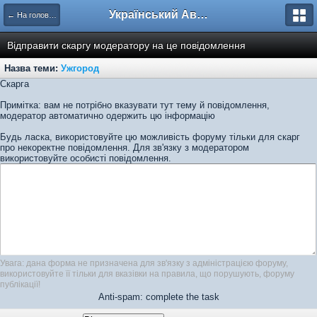
Український Автоклуб ВАЗ
← На головну
Відправити скаргу модератору на це повідомлення
Назва теми:
Ужгород
Скарга
Примітка: вам не потрібно вказувати тут тему й повідомлення,
модератор автоматично одержить цю інформацію
Будь ласка, використовуйте цю можливість форуму тільки для скарг
про некоректне повідомлення. Для зв'язку з модератором
використовуйте особисті повідомлення.
Увага: дана форма не призначена для зв'язку з адміністрацією форуму,
використовуйте її тільки для вказівки на правила, що порушують, форуму
публікації!
Anti-spam: complete the task