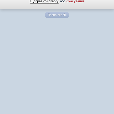
або
Скасування
Повна версія