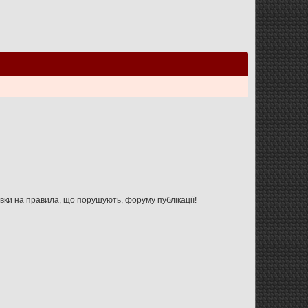
Увага: дана форма не призначена для зв'язку з адміністрацією форуму, використовуйте її тільки для вказівки на правила, що порушують, форуму публікації!