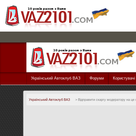
Український Автоклуб ВАЗ
Форуми
Користувачі
Український Автоклуб ВАЗ
>
Відправити скаргу модератору на це