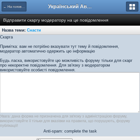
Український Автоклуб ВАЗ
← На головну
Відправити скаргу модератору на це повідомлення
Назва теми:
Снасти
Скарга
Примітка: вам не потрібно вказувати тут тему й повідомлення,
модератор автоматично одержить цю інформацію
Будь ласка, використовуйте цю можливість форуму тільки для скарг
про некоректне повідомлення. Для зв'язку з модератором
використовуйте особисті повідомлення.
Увага: дана форма не призначена для зв'язку з адміністрацією форуму,
використовуйте її тільки для вказівки на правила, що порушують, форуму
публікації!
Anti-spam: complete the task