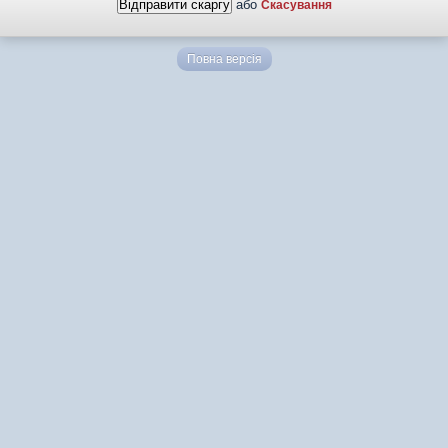
або
Скасування
Повна версія