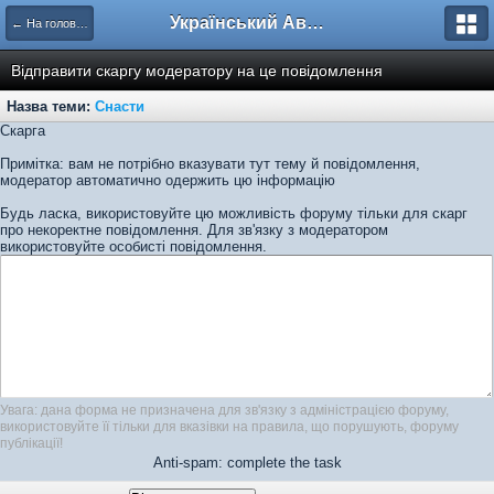
Український Автоклуб ВАЗ
← На головну
Відправити скаргу модератору на це повідомлення
Назва теми:
Снасти
Скарга
Примітка: вам не потрібно вказувати тут тему й повідомлення,
модератор автоматично одержить цю інформацію
Будь ласка, використовуйте цю можливість форуму тільки для скарг
про некоректне повідомлення. Для зв'язку з модератором
використовуйте особисті повідомлення.
Увага: дана форма не призначена для зв'язку з адміністрацією форуму,
використовуйте її тільки для вказівки на правила, що порушують, форуму
публікації!
Anti-spam: complete the task