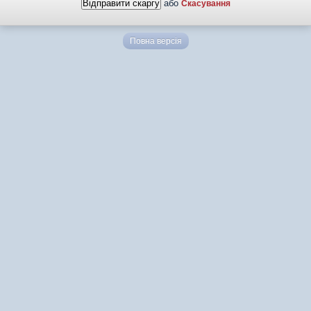
або
Скасування
Повна версія