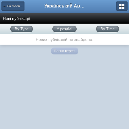
Український Автоклуб ВАЗ
← На головну
Нові публікації
By Type
У розділі
By Time
Нових публікацій не знайдено.
Повна версія