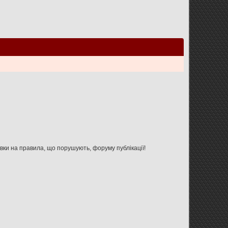
Увага: дана форма не призначена для зв'язку з адміністрацією форуму, використовуйте її тільки для вказівки на правила, що порушують, форуму публікації!