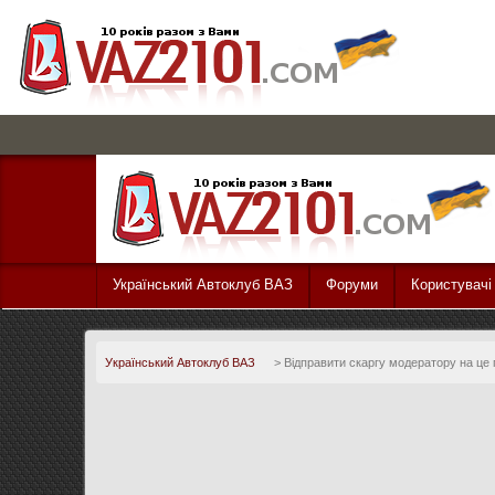
Український Автоклуб ВАЗ
Форуми
Користувачі
Український Автоклуб ВАЗ
>
Відправити скаргу модератору на це