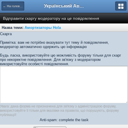
Український Автоклуб ВАЗ
← На головну
Відправити скаргу модератору на це повідомлення
Назва теми:
Амортизаторы Hola
Скарга
Примітка: вам не потрібно вказувати тут тему й повідомлення,
модератор автоматично одержить цю інформацію
Будь ласка, використовуйте цю можливість форуму тільки для скарг
про некоректне повідомлення. Для зв'язку з модератором
використовуйте особисті повідомлення.
Увага: дана форма не призначена для зв'язку з адміністрацією форуму,
використовуйте її тільки для вказівки на правила, що порушують, форуму
публікації!
Anti-spam: complete the task