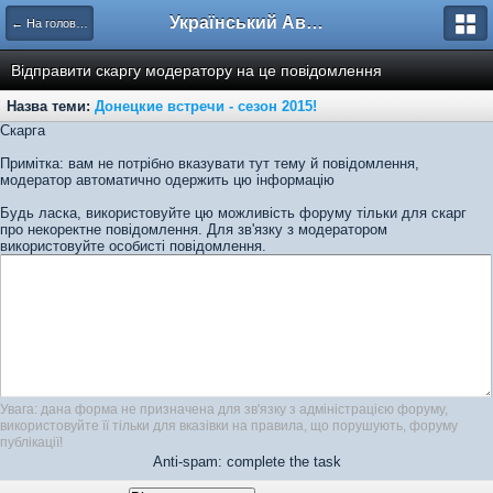
Український Автоклуб ВАЗ
← На головну
Відправити скаргу модератору на це повідомлення
Назва теми:
Донецкие встречи - сезон 2015!
Скарга
Примітка: вам не потрібно вказувати тут тему й повідомлення,
модератор автоматично одержить цю інформацію
Будь ласка, використовуйте цю можливість форуму тільки для скарг
про некоректне повідомлення. Для зв'язку з модератором
використовуйте особисті повідомлення.
Увага: дана форма не призначена для зв'язку з адміністрацією форуму,
використовуйте її тільки для вказівки на правила, що порушують, форуму
публікації!
Anti-spam: complete the task