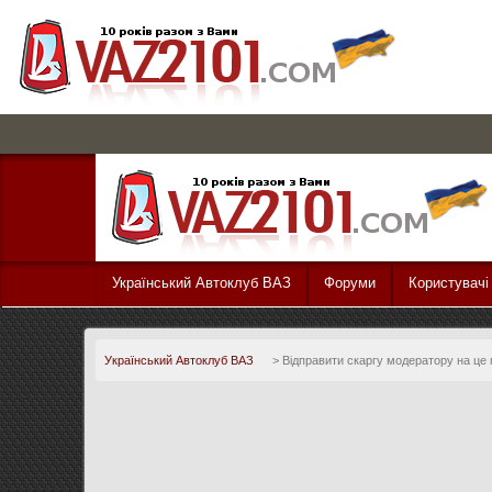
Український Автоклуб ВАЗ
Форуми
Користувачі
Український Автоклуб ВАЗ
>
Відправити скаргу модератору на це