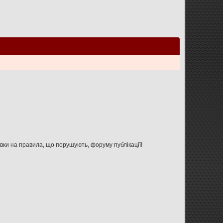
Увага: дана форма не призначена для зв'язку з адміністрацією форуму, використовуйте її тільки для вказівки на правила, що порушують, форуму публікації!