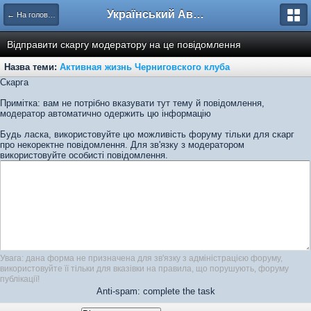
Український Автоклуб ВАЗ
← На головну
Відправити скаргу модератору на це повідомлення
Назва теми:
Активная жизнь Черниговского клуба
Скарга
Примітка: вам не потрібно вказувати тут тему й повідомлення,
модератор автоматично одержить цю інформацію
Будь ласка, використовуйте цю можливість форуму тільки для скарг
про некоректне повідомлення. Для зв'язку з модератором
використовуйте особисті повідомлення.
Увага: дана форма не призначена для зв'язку з адміністрацією форуму,
використовуйте її тільки для вказівки на правила, що порушують, форуму
публікації!
Anti-spam: complete the task