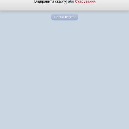
або
Скасування
Повна версія