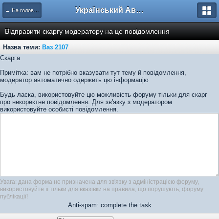
Український Автоклуб ВАЗ
← На головну
Відправити скаргу модератору на це повідомлення
Назва теми:
Ваз 2107
Скарга
Примітка: вам не потрібно вказувати тут тему й повідомлення,
модератор автоматично одержить цю інформацію
Будь ласка, використовуйте цю можливість форуму тільки для скарг
про некоректне повідомлення. Для зв'язку з модератором
використовуйте особисті повідомлення.
Увага: дана форма не призначена для зв'язку з адміністрацією форуму,
використовуйте її тільки для вказівки на правила, що порушують, форуму
публікації!
Anti-spam: complete the task