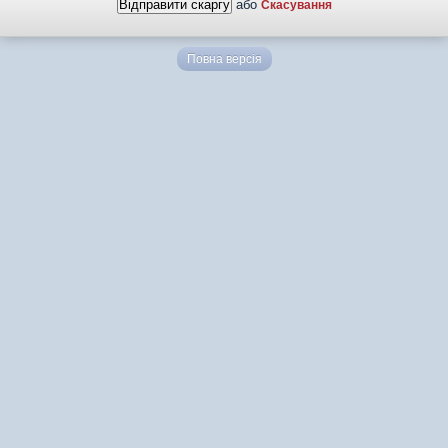
або
Скасування
Повна версія