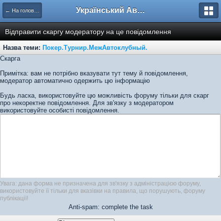
Український Автоклуб ВАЗ
← На головну
Відправити скаргу модератору на це повідомлення
Назва теми:
Покер.Турнир.МежАвтоклубный.
Скарга
Примітка: вам не потрібно вказувати тут тему й повідомлення,
модератор автоматично одержить цю інформацію
Будь ласка, використовуйте цю можливість форуму тільки для скарг
про некоректне повідомлення. Для зв'язку з модератором
використовуйте особисті повідомлення.
Увага: дана форма не призначена для зв'язку з адміністрацією форуму,
використовуйте її тільки для вказівки на правила, що порушують, форуму
публікації!
Anti-spam: complete the task