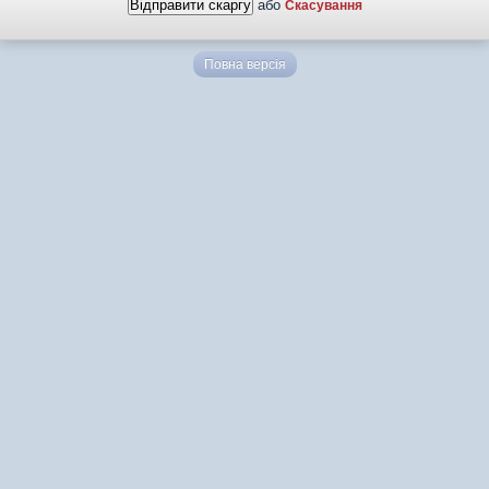
або
Скасування
Повна версія